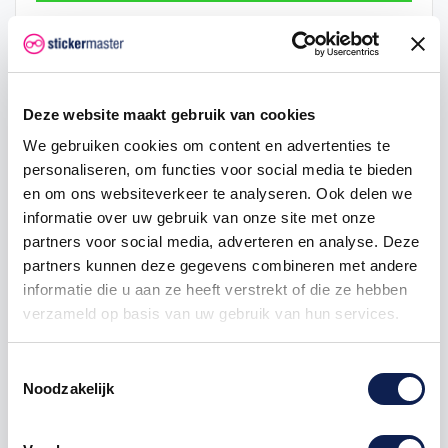
Hoeveelheid
Eenheid prijs
Je bespaart
2
€ 0,48
€ 0,05
Deze website maakt gebruik van cookies
5
€ 0,47
€ 0,18
We gebruiken cookies om content en advertenties te
personaliseren, om functies voor social media te bieden
25
€ 0,43
€ 1,88
en om ons websiteverkeer te analyseren. Ook delen we
50
€ 0,40
€ 5,00
informatie over uw gebruik van onze site met onze
partners voor social media, adverteren en analyse. Deze
100
€ 0,38
€ 12,50
partners kunnen deze gegevens combineren met andere
informatie die u aan ze heeft verstrekt of die ze hebben
verzameld op basis van uw gebruik van hun services.
vlagstickers
provincie
provinciesticker
provincievlag
Toestemmingsselectie
Noodzakelijk