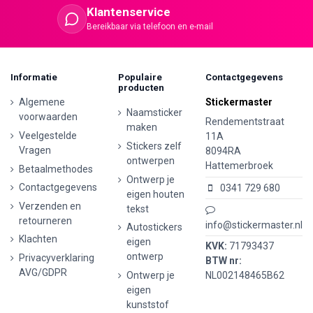
Klantenservice
Bereikbaar via telefoon en e-mail
Informatie
Populaire
Contactgegevens
producten
Algemene
Stickermaster
Naamsticker
voorwaarden
Rendementstraat
maken
Veelgestelde
11A
Stickers zelf
Vragen
8094RA
ontwerpen
Hattemerbroek
Betaalmethodes
Ontwerp je
Contactgegevens
0341 729 680
eigen houten
Verzenden en
tekst
retourneren
info@stickermaster.nl
Autostickers
Klachten
eigen
KVK:
71793437
ontwerp
Privacyverklaring
BTW nr:
AVG/GDPR
Ontwerp je
NL002148465B62
eigen
kunststof