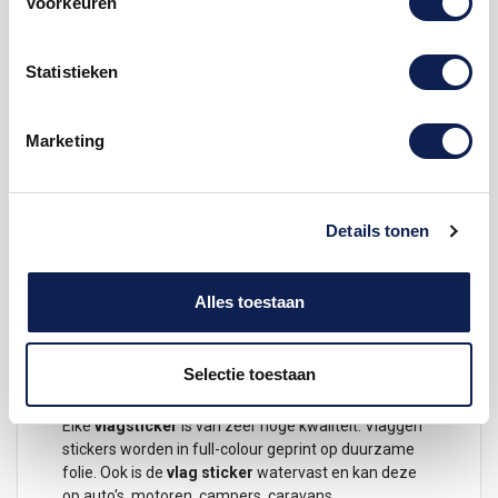
Voorkeuren
Omschrijving
Statistieken
Product details
Marketing
Gemeente vlaggensticker
Laat zien waar je vandaan komt, waar je bent
geweest en waar je nog heen wilt met deze
Nederlandse gemeente
vlaggensticker
.
Details tonen
Dit ontwerp is verkrijgbaar in de volgende maten
Hoogte 3 x 4,5 cm
Alles toestaan
Hoogte 6 x 9 cm
Hoogte 12 x 18 cm
Selectie toestaan
Duurzame vlagstickers van hoge kwaliteit
Elke
vlagsticker
is van zeer hoge kwaliteit.
Vlaggen
stickers
worden in full-colour geprint op duurzame
folie. Ook is de
vlag
sticker
watervast en kan deze
op
auto
's, motoren, campers, caravans