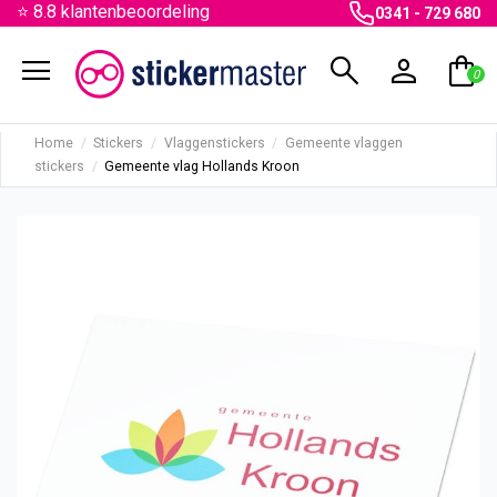
⭐ 8.8 klantenbeoordeling
0341 - 729 680
menu
search
person
shopping_bag
0
Home
Stickers
Vlaggenstickers
Gemeente vlaggen
stickers
Gemeente vlag Hollands Kroon