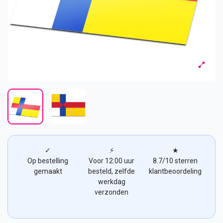
✓
⚡
★
Op bestelling
Voor 12:00 uur
8.7/10 sterren
gemaakt
besteld, zelfde
klantbeoordeling
werkdag
verzonden