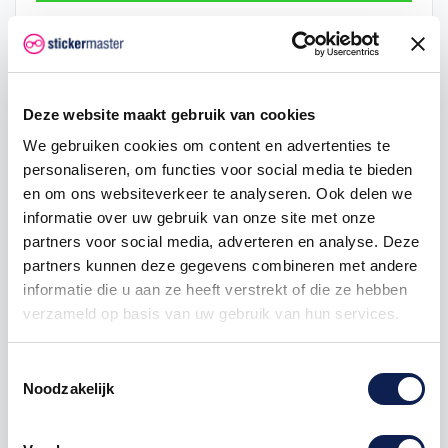
Hoeveelheid
Eenheid prijs
Je bespaart
2
€ 0,48
€ 0,05
Deze website maakt gebruik van cookies
5
€ 0,47
€ 0,18
We gebruiken cookies om content en advertenties te
personaliseren, om functies voor social media te bieden
25
€ 0,43
€ 1,88
en om ons websiteverkeer te analyseren. Ook delen we
50
€ 0,40
€ 5,00
informatie over uw gebruik van onze site met onze
partners voor social media, adverteren en analyse. Deze
100
€ 0,38
€ 12,50
partners kunnen deze gegevens combineren met andere
informatie die u aan ze heeft verstrekt of die ze hebben
verzameld op basis van uw gebruik van hun services.
vlagstickers
provincie
provinciesticker
provincievlag
Toestemmingsselectie
Noodzakelijk