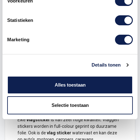
Voorkeuren
Omschrijving
Statistieken
Product details
Marketing
Gemeente vlaggensticker
Laat zien waar je vandaan komt, waar je bent
geweest en waar je nog heen wilt met deze
Nederlandse gemeente
vlaggensticker
.
Details tonen
Dit ontwerp is verkrijgbaar in de volgende maten
Hoogte 3 x 4,5 cm
Alles toestaan
Hoogte 6 x 9 cm
Hoogte 12 x 18 cm
Selectie toestaan
Duurzame vlagstickers van hoge kwaliteit
Elke
vlagsticker
is van zeer hoge kwaliteit.
Vlaggen
stickers
worden in full-colour geprint op duurzame
folie. Ook is de
vlag
sticker
watervast en kan deze
op
auto
's, motoren, campers, caravans