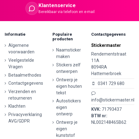
Klantenservice
Bereikbaar via telefoon en e-mail
Informatie
Populaire
Contactgegevens
producten
Algemene
Stickermaster
Naamsticker
voorwaarden
Rendementstraat
maken
Veelgestelde
11A
Stickers zelf
Vragen
8094RA
ontwerpen
Hattemerbroek
Betaalmethodes
Ontwerp je
Contactgegevens
0341 729 680
eigen houten
Verzenden en
tekst
retourneren
info@stickermaster.nl
Autostickers
Klachten
eigen
KVK:
71793437
ontwerp
Privacyverklaring
BTW nr:
AVG/GDPR
Ontwerp je
NL002148465B62
eigen
kunststof