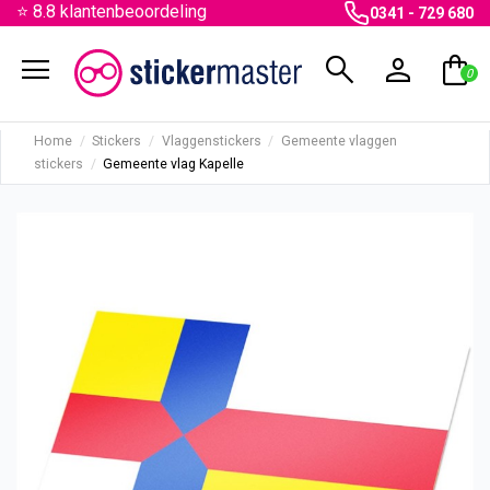
⭐ 8.8 klantenbeoordeling
0341 - 729 680
menu
search
person
shopping_bag
0
Home
Stickers
Vlaggenstickers
Gemeente vlaggen
stickers
Gemeente vlag Kapelle