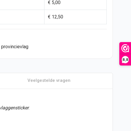
€ 5,00
€ 12,50
provincievlag
8,8
Veelgestelde vragen
vlaggensticker
.