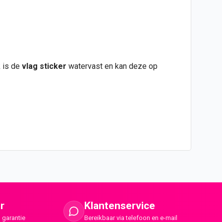
k is de
vlag
sticker
watervast en kan deze op
r
Klantenservice
 garantie
Bereikbaar via telefoon en e-mail