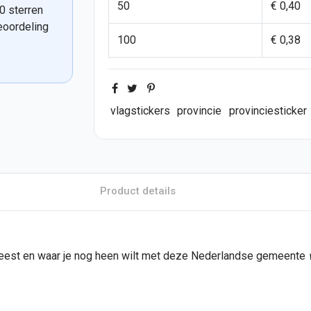
50
€ 0,40
0 sterren
eoordeling
100
€ 0,38
vlagstickers
provincie
provinciesticker
Product details
eweest en waar je nog heen wilt met deze Nederlandse gemeente