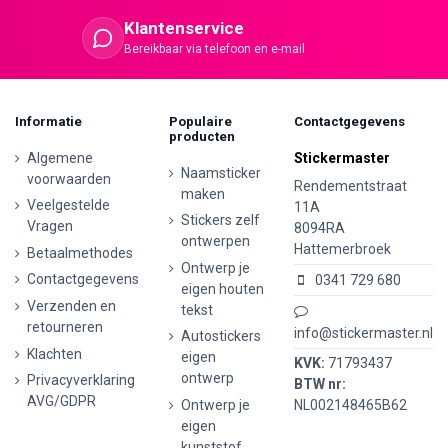
Klantenservice
Bereikbaar via telefoon en e-mail
Informatie
Populaire
Contactgegevens
producten
Algemene
Stickermaster
Naamsticker
voorwaarden
Rendementstraat
maken
Veelgestelde
11A
Stickers zelf
Vragen
8094RA
ontwerpen
Hattemerbroek
Betaalmethodes
Ontwerp je
Contactgegevens
0341 729 680
eigen houten
Verzenden en
tekst
retourneren
info@stickermaster.nl
Autostickers
Klachten
eigen
KVK:
71793437
ontwerp
Privacyverklaring
BTW nr:
AVG/GDPR
Ontwerp je
NL002148465B62
eigen
kunststof