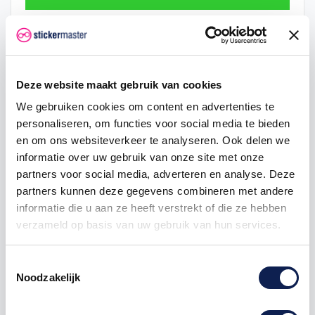
Hoeveelheid
Eenheid prijs
Je bespaart
2
€ 0,48
€ 0,05
Deze website maakt gebruik van cookies
5
€ 0,47
€ 0,18
We gebruiken cookies om content en advertenties te
personaliseren, om functies voor social media te bieden
25
€ 0,43
€ 1,88
en om ons websiteverkeer te analyseren. Ook delen we
informatie over uw gebruik van onze site met onze
50
€ 0,40
€ 5,00
partners voor social media, adverteren en analyse. Deze
100
€ 0,38
€ 12,50
partners kunnen deze gegevens combineren met andere
informatie die u aan ze heeft verstrekt of die ze hebben
verzameld op basis van uw gebruik van hun services.
vlagstickers
provincie
provinciesticker
provincievlag
Toestemmingsselectie
Noodzakelijk