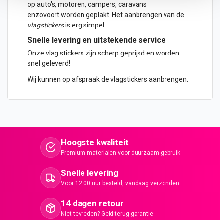
op
auto
's, motoren, campers, caravans
enzovoort worden geplakt. Het aanbrengen van de
vlagstickers
is erg simpel.
Snelle levering en uitstekende service
Onze vlag stickers zijn scherp geprijsd en worden
snel geleverd!
Wij kunnen op afspraak de vlagstickers aanbrengen.
Hoogste kwaliteit
Premium materialen voor duurzaam gebruik
Snelle levering
Voor 12:00 uur besteld, vandaag verzonden
14 dagen retour
Niet tevreden? Geld terug garantie