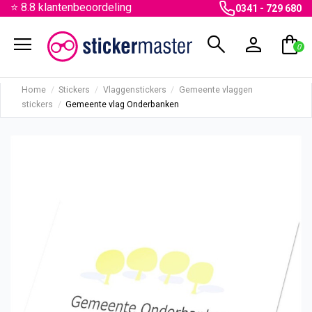
⭐ 8.8 klantenbeoordeling
0341 - 729 680
menu
search
person
shopping_bag
0
Home
Stickers
Vlaggenstickers
Gemeente vlaggen
stickers
Gemeente vlag Onderbanken