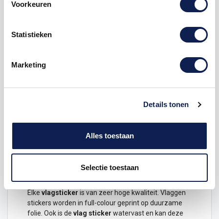
Voorkeuren
Omschrijving
Statistieken
Product details
Marketing
Gemeente vlaggensticker
Laat zien waar je vandaan komt, waar je bent
geweest en waar je nog heen wilt met deze
Nederlandse gemeente
vlaggensticker
.
Details tonen
Dit ontwerp is verkrijgbaar in de volgende maten
Hoogte 3 x 4,5 cm
Alles toestaan
Hoogte 6 x 9 cm
Hoogte 12 x 18 cm
Selectie toestaan
Duurzame vlagstickers van hoge kwaliteit
Elke
vlagsticker
is van zeer hoge kwaliteit.
Vlaggen
stickers
worden in full-colour geprint op duurzame
folie. Ook is de
vlag
sticker
watervast en kan deze