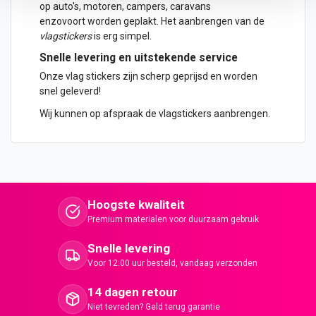
op
auto
's, motoren, campers, caravans
enzovoort worden geplakt. Het aanbrengen van de
vlagstickers
is erg simpel.
Snelle levering en uitstekende service
Onze vlag stickers zijn scherp geprijsd en worden
snel geleverd!
Wij kunnen op afspraak de vlagstickers aanbrengen.
Hoogste kwaliteit
Premium materialen voor duurzaam gebruik
Snelle levering
Voor 12:00 uur besteld, vandaag verzonden
14 dagen retour
Niet tevreden? Geld terug garantie