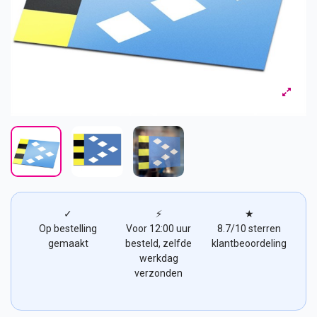
✓
⚡
★
Op bestelling
Voor 12:00 uur
8.7/10 sterren
gemaakt
besteld, zelfde
klantbeoordeling
werkdag
verzonden