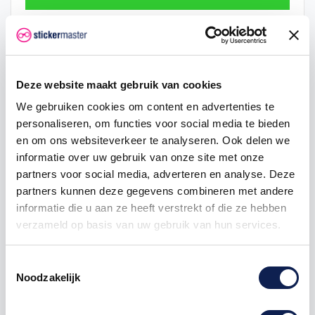
Hoeveelheid
Eenheid prijs
Je bespaart
2
€ 0,48
€ 0,05
Deze website maakt gebruik van cookies
5
€ 0,47
€ 0,18
We gebruiken cookies om content en advertenties te
personaliseren, om functies voor social media te bieden
25
€ 0,43
€ 1,88
en om ons websiteverkeer te analyseren. Ook delen we
informatie over uw gebruik van onze site met onze
50
€ 0,40
€ 5,00
partners voor social media, adverteren en analyse. Deze
100
€ 0,38
€ 12,50
partners kunnen deze gegevens combineren met andere
informatie die u aan ze heeft verstrekt of die ze hebben
verzameld op basis van uw gebruik van hun services.
vlagstickers
provincie
provinciesticker
provincievlag
Toestemmingsselectie
Noodzakelijk