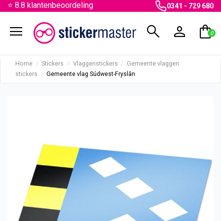
⭐ 8.8 klantenbeoordeling
0341 - 729 680
menu
search
person
shopping_bag
0
Home
Stickers
Vlaggenstickers
Gemeente vlaggen
stickers
Gemeente vlag Súdwest-Fryslân