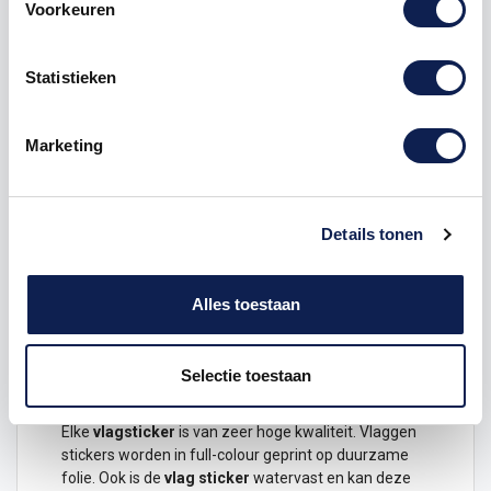
Voorkeuren
Omschrijving
Statistieken
Product details
Marketing
Gemeente vlaggensticker
Laat zien waar je vandaan komt, waar je bent
geweest en waar je nog heen wilt met deze
Nederlandse gemeente
vlaggensticker
.
Details tonen
Dit ontwerp is verkrijgbaar in de volgende maten
Hoogte 3 x 4,5 cm
Alles toestaan
Hoogte 6 x 9 cm
Hoogte 12 x 18 cm
Selectie toestaan
Duurzame vlagstickers van hoge kwaliteit
Elke
vlagsticker
is van zeer hoge kwaliteit.
Vlaggen
stickers
worden in full-colour geprint op duurzame
folie. Ook is de
vlag
sticker
watervast en kan deze