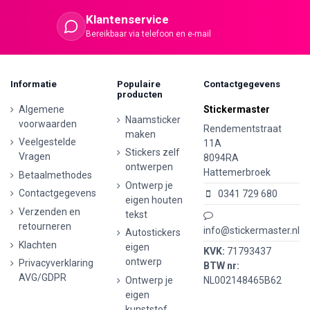
Klantenservice
Bereikbaar via telefoon en e-mail
Informatie
Populaire
Contactgegevens
producten
Algemene
Stickermaster
Naamsticker
voorwaarden
Rendementstraat
maken
Veelgestelde
11A
Stickers zelf
Vragen
8094RA
ontwerpen
Hattemerbroek
Betaalmethodes
Ontwerp je
Contactgegevens
0341 729 680
eigen houten
Verzenden en
tekst
retourneren
info@stickermaster.nl
Autostickers
Klachten
eigen
KVK:
71793437
ontwerp
Privacyverklaring
BTW nr:
AVG/GDPR
Ontwerp je
NL002148465B62
eigen
kunststof