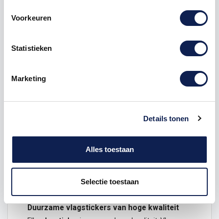
Omschrijving
Voorkeuren
Product details
Statistieken
Veelgestelde vragen
Marketing
Gemeente vlaggensticker
Laat zien waar je vandaan komt, waar je bent
Details tonen
geweest en waar je nog heen wilt met deze
Nederlandse gemeente
vlaggensticker
.
Dit ontwerp is verkrijgbaar in de volgende maten
Alles toestaan
Hoogte 3 x 4,5 cm
Hoogte 6 x 9 cm
Selectie toestaan
Hoogte 12 x 18 cm
Duurzame vlagstickers van hoge kwaliteit