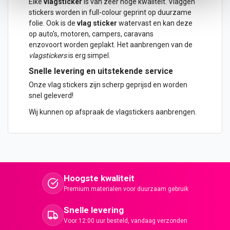
Elke
vlagsticker
is van zeer hoge kwaliteit.
Vlaggen
stickers
worden in full-colour geprint op duurzame
folie. Ook is de
vlag
sticker
watervast en kan deze
op
auto
's, motoren, campers, caravans
enzovoort worden geplakt. Het aanbrengen van de
vlagstickers
is erg simpel.
Snelle levering en uitstekende service
Onze vlag stickers zijn scherp geprijsd en worden
snel geleverd!
Wij kunnen op afspraak de vlagstickers aanbrengen.
Hoogste kwaliteit
Premium materialen voor duurzaam gebruik
Snelle levering
Voor 12:00 uur besteld, vandaag verzonden