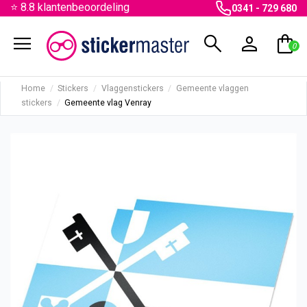
⭐ 8.8 klantenbeoordeling
0341 - 729 680
menu
search
person
shopping_bag
0
Home
Stickers
Vlaggenstickers
Gemeente vlaggen
stickers
Gemeente vlag Venray