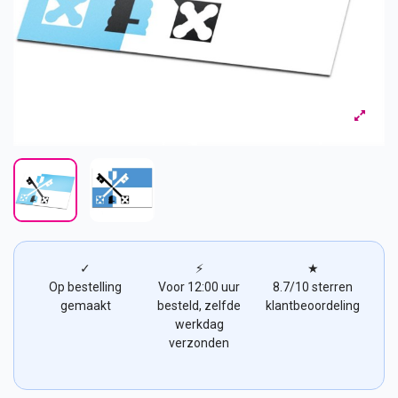
✓
⚡
★
Op bestelling
Voor 12:00 uur
8.7/10 sterren
gemaakt
besteld, zelfde
klantbeoordeling
werkdag
verzonden