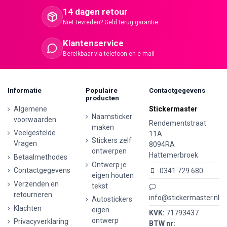
14 dagen retour
Niet tevreden? Geld terug garantie
Klantenservice
Bereikbaar via telefoon en e-mail
Informatie
Populaire
Contactgegevens
producten
Algemene
Stickermaster
Naamsticker
voorwaarden
Rendementstraat
maken
Veelgestelde
11A
Stickers zelf
Vragen
8094RA
ontwerpen
Hattemerbroek
Betaalmethodes
Ontwerp je
Contactgegevens
0341 729 680
eigen houten
Verzenden en
tekst
retourneren
info@stickermaster.nl
Autostickers
Klachten
eigen
KVK:
71793437
ontwerp
Privacyverklaring
BTW nr: