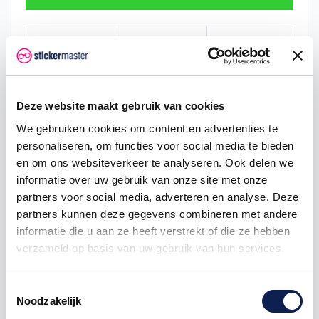
Hoeveelheid
Eenheid prijs
Je bespaart
2
€ 0,48
€ 0,05
5
€ 0,47
€ 0,18
Deze website maakt gebruik van cookies
We gebruiken cookies om content en advertenties te
25
€ 0,43
€ 1,88
personaliseren, om functies voor social media te bieden
50
€ 0,40
€ 5,00
en om ons websiteverkeer te analyseren. Ook delen we
informatie over uw gebruik van onze site met onze
100
€ 0,38
€ 12,50
partners voor social media, adverteren en analyse. Deze
partners kunnen deze gegevens combineren met andere
informatie die u aan ze heeft verstrekt of die ze hebben
verzameld op basis van uw gebruik van hun services.
vlagstickers
provincie
provinciesticker
provincievlag
Toestemmingsselectie
Noodzakelijk