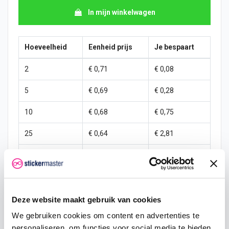
In mijn winkelwagen
Hoeveelheid
Eenheid prijs
Je bespaart
2
€ 0,71
€ 0,08
5
€ 0,69
€ 0,28
10
€ 0,68
€ 0,75
25
€ 0,64
€ 2,81
50
€ 0,60
€ 7,50
100
€ 0,56
€ 18,75
250
€ 0,53
€ 56,25
Deze website maakt gebruik van cookies
We gebruiken cookies om content en advertenties te
500
€ 0,45
€ 150,00
personaliseren, om functies voor social media te bieden