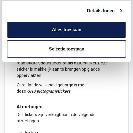
labelling en etikettering van chemische stoffen en
preparaten. Voorheen bepaalde ieder land voor zich
Details tonen
welke stof ‘gevaarlijk’ werd geacht en wat voor label
daar op werd geplakt. GHS labelling zorgt ervoor dat
er geen misverstanden ontstaan door een verschil in
Alles toestaan
aanduiding van gevaarlijke stoffen.
Licht vlambaar pictogramsticker
Selectie toestaan
Gezondheidsgevaar
sticker
.
De
pictogram
Oxiderend
kan gebruikt worden als
raamsticker, deursticker of als muursticker. Deze
sticker is makkelijk aan te brengen op gladde
oppervlakten.
Zorg dat de veiligheid geborgd is met
deze
GHS pictogramstickers
.
Afmetingen
De
stickers
zijn verkrijgbaar in de volgende
afmetingen:
5 x 5cm