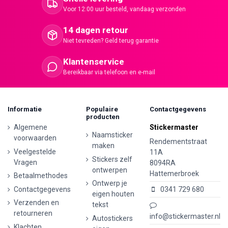
Voor 12:00 uur besteld, vandaag verzonden
14 dagen retour
Niet tevreden? Geld terug garantie
Klantenservice
Bereikbaar via telefoon en e-mail
Informatie
Populaire
Contactgegevens
producten
Algemene
Stickermaster
Naamsticker
voorwaarden
Rendementstraat
maken
Veelgestelde
11A
Stickers zelf
Vragen
8094RA
ontwerpen
Hattemerbroek
Betaalmethodes
Ontwerp je
Contactgegevens
0341 729 680
eigen houten
Verzenden en
tekst
retourneren
info@stickermaster.nl
Autostickers
Klachten