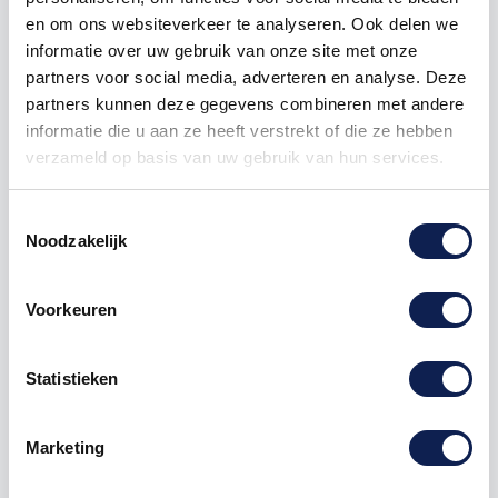
en om ons websiteverkeer te analyseren. Ook delen we
1000
€ 0,38
€ 375,00
informatie over uw gebruik van onze site met onze
partners voor social media, adverteren en analyse. Deze
partners kunnen deze gegevens combineren met andere
sticker
pictogram
GHS
informatie die u aan ze heeft verstrekt of die ze hebben
verzameld op basis van uw gebruik van hun services.
Toestemmingsselectie
Noodzakelijk
Omschrijving
Voorkeuren
Product details
Statistieken
GHS pictogramstickers
GHS staat voor Globally Harmonized System of
Classification and Labelling of Chemicals. GHS labels
Marketing
zijn door de Verenigde Naties ontwikkeld om een
wereldwijd erkende standaard te creëren voor de