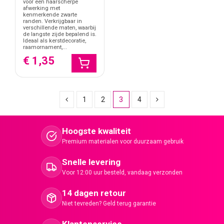
voor een haarscherpe
afwerking met
kenmerkende zwarte
randen. Verkrijgbaar in
verschillende maten, waarbij
de langste zijde bepalend is.
Ideaal als kerstdecoratie,
raamornament,...
€ 1,35
1
2
3
4
Hoogste kwaliteit
Premium materialen voor duurzaam gebruik
Snelle levering
Voor 12:00 uur besteld, vandaag verzonden
14 dagen retour
Niet tevreden? Geld terug garantie