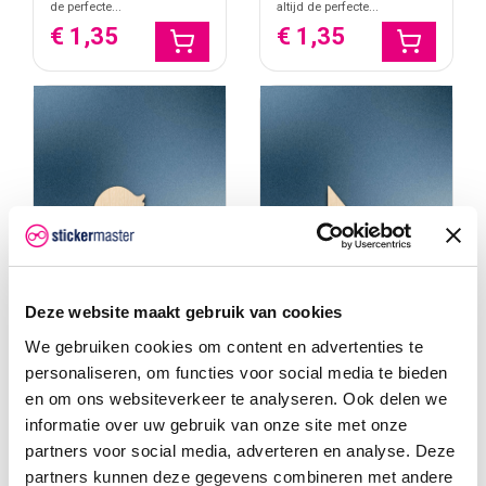
de perfecte...
altijd de perfecte...
€ 1,35
€ 1,35
Deze website maakt gebruik van cookies
We gebruiken cookies om content en advertenties te
personaliseren, om functies voor social media te bieden
en om ons websiteverkeer te analyseren. Ook delen we
Houten figuur Badeend
Houten Figuur Cursor
informatie over uw gebruik van onze site met onze
Breng een vrolijk accent in
Geef je interieur, werkplek of
partners voor social media, adverteren en analyse. Deze
je interieur of kinderkamer
kinderkamer een speels
met het houten “Badeend”
accent met het houten
partners kunnen deze gegevens combineren met andere
figuur. Dit lasergesneden
“Cursor” figuur. Dit