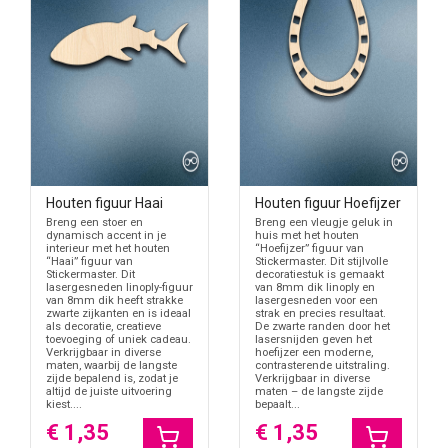
Houten figuur Haai
Houten figuur Hoefijzer
Breng een stoer en
Breng een vleugje geluk in
dynamisch accent in je
huis met het houten
interieur met het houten
“Hoefijzer” figuur van
“Haai” figuur van
Stickermaster. Dit stijlvolle
Stickermaster. Dit
decoratiestuk is gemaakt
lasergesneden linoply-figuur
van 8mm dik linoply en
van 8mm dik heeft strakke
lasergesneden voor een
zwarte zijkanten en is ideaal
strak en precies resultaat.
als decoratie, creatieve
De zwarte randen door het
toevoeging of uniek cadeau.
lasersnijden geven het
Verkrijgbaar in diverse
hoefijzer een moderne,
maten, waarbij de langste
contrasterende uitstraling.
zijde bepalend is, zodat je
Verkrijgbaar in diverse
altijd de juiste uitvoering
maten – de langste zijde
kiest....
bepaalt...
€ 1,35
€ 1,35