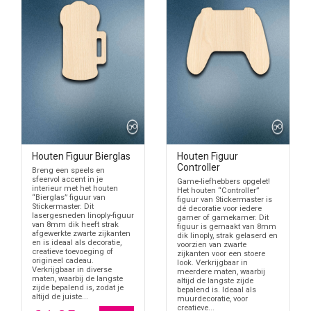
Houten Figuur Bierglas
Houten Figuur
Controller
Breng een speels en
sfeervol accent in je
Game-liefhebbers opgelet!
interieur met het houten
Het houten “Controller”
“Bierglas” figuur van
figuur van Stickermaster is
Stickermaster. Dit
dé decoratie voor iedere
lasergesneden linoply-figuur
gamer of gamekamer. Dit
van 8mm dik heeft strak
figuur is gemaakt van 8mm
afgewerkte zwarte zijkanten
dik linoply, strak gelaserd en
en is ideaal als decoratie,
voorzien van zwarte
creatieve toevoeging of
zijkanten voor een stoere
origineel cadeau.
look. Verkrijgbaar in
Verkrijgbaar in diverse
meerdere maten, waarbij
maten, waarbij de langste
altijd de langste zijde
zijde bepalend is, zodat je
bepalend is. Ideaal als
altijd de juiste...
muurdecoratie, voor
creatieve...