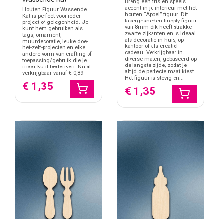
Breng een fris en speels
accent in je interieur met het
Houten Figuur Wassende
houten “Appel” figuur. Dit
Kat is perfect voor ieder
lasergesneden linoply-figuur
project of gelegenheid. Je
van 8mm dik heeft strakke
kunt hem gebruiken als
zwarte zijkanten en is ideaal
tags, ornament,
als decoratie in huis, op
muurdecoratie, leuke doe-
kantoor of als creatief
het-zelf-projecten en elke
cadeau. Verkrijgbaar in
andere vorm van crafting of
diverse maten, gebaseerd op
toepassing/gebruik die je
de langste zijde, zodat je
maar kunt bedenken. Nu al
altijd de perfecte maat kiest.
verkrijgbaar vanaf € 0,89
Het figuur is stevig en...
€ 1,35
€ 1,35