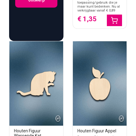
toepassing/gebruik die je
maar kunt bedenken. Nu al
verkrijgbaar vanaf € 0,89
€ 1,35
Houten Figuur
Houten Figuur Appel
Wassende Kat