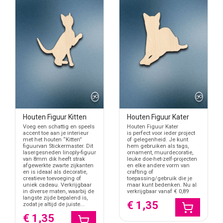
Houten Figuur Kitten
Houten Figuur Kater
Voeg een schattig en speels
Houten Figuur Kater
accent toe aan je interieur
is perfect voor ieder project
met het houten “Kitten”
of gelegenheid. Je kunt
figuurvan Stickermaster. Dit
hem gebruiken als tags,
lasergesneden linoply-figuur
ornament, muurdecoratie,
van 8mm dik heeft strak
leuke doe-het-zelf-projecten
afgewerkte zwarte zijkanten
en elke andere vorm van
en is ideaal als decoratie,
crafting of
creatieve toevoeging of
toepassing/gebruik die je
uniek cadeau. Verkrijgbaar
maar kunt bedenken. Nu al
in diverse maten, waarbij de
verkrijgbaar vanaf € 0,89
langste zijde bepalend is,
€ 1,35
zodat je altijd de juiste...
€ 1,35