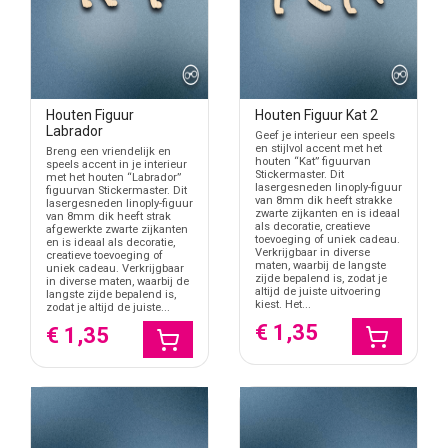
Houten Figuur
Houten Figuur Kat 2
Labrador
Geef je interieur een speels
en stijlvol accent met het
Breng een vriendelijk en
houten “Kat” figuurvan
speels accent in je interieur
Stickermaster. Dit
met het houten “Labrador”
lasergesneden linoply-figuur
figuurvan Stickermaster. Dit
van 8mm dik heeft strakke
lasergesneden linoply-figuur
zwarte zijkanten en is ideaal
van 8mm dik heeft strak
als decoratie, creatieve
afgewerkte zwarte zijkanten
toevoeging of uniek cadeau.
en is ideaal als decoratie,
Verkrijgbaar in diverse
creatieve toevoeging of
maten, waarbij de langste
uniek cadeau. Verkrijgbaar
zijde bepalend is, zodat je
in diverse maten, waarbij de
altijd de juiste uitvoering
langste zijde bepalend is,
kiest. Het...
zodat je altijd de juiste...
€ 1,35
€ 1,35