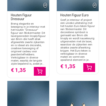
Houten Figuur
Houten Figuur Euro
Dressuur
Geef je interieur of project
een unieke uitstraling met
Breng elegantie en
het houten Euro teken figuur
beweging in je interieur met
van Stickermaster. Dit
het houten “Dressuur”
decoratieve symbool is
figuur van Stickermaster. Dit
gemaakt van 8mm dik
lasergesneden linoply-figuur
linoply en wordt nauwkeurig
van 8mm dik heeft strak
uitgesneden met de laser,
afgewerkte zwarte zijkanten
waardoor de zijkanten een
en is ideaal als decoratie,
strakke zwarte afwerking
creatieve toevoeging of
krijgen. Het Euro teken is
origineel cadeau voor
verkrijgbaar in diverse
paardenliefhebbers.
maten en vormt een
Verkrijgbaar in diverse
opvallend element in je...
maten, waarbij de langste
zijde bepalend is, zodat je...
€ 1,35
€ 1,35