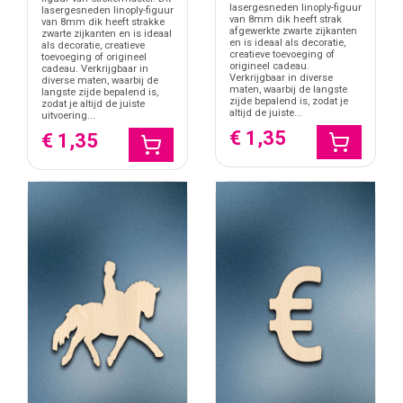
lasergesneden linoply-figuur
lasergesneden linoply-figuur
van 8mm dik heeft strak
van 8mm dik heeft strakke
afgewerkte zwarte zijkanten
zwarte zijkanten en is ideaal
en is ideaal als decoratie,
als decoratie, creatieve
creatieve toevoeging of
toevoeging of origineel
origineel cadeau.
cadeau. Verkrijgbaar in
Verkrijgbaar in diverse
diverse maten, waarbij de
maten, waarbij de langste
langste zijde bepalend is,
zijde bepalend is, zodat je
zodat je altijd de juiste
altijd de juiste...
uitvoering...
€ 1,35
€ 1,35