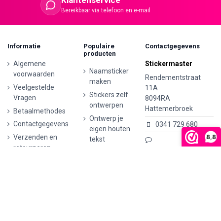
Klantenservice
Bereikbaar via telefoon en e-mail
Informatie
Populaire
Contactgegevens
producten
Algemene
Stickermaster
Naamsticker
voorwaarden
Rendementstraat
maken
Veelgestelde
11A
Stickers zelf
Vragen
8094RA
ontwerpen
Hattemerbroek
Betaalmethodes
Ontwerp je
Contactgegevens
0341 729 680
eigen houten
8,8
Verzenden en
tekst
retourneren
info@stickermaster.nl
Autostickers
Klachten
eigen
KVK:
71793437
ontwerp
Privacyverklaring
BTW nr:
AVG/GDPR
Ontwerp je
NL002148465B62
eigen
kunststof
tekst