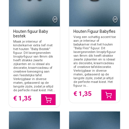
Houten figuur Baby
Houten Figuur Babyfles
bestek
Voeg een schattig accent toe
aan je interieur of
Maak je interieur of
babykamer met het houten
kinderkamer extra lief met
“Baby Fles” figuur. Dit
het houten “Baby Bestek”
lasergesneden linoply-figuur
figuur. Dit lasergesneden
van 8mm dik heeft strakke
linoply-figuur van 8mm dik
zwarte zijkanten en is ideaal
heeft strakke zwarte
als decoratie, kraamcadeau
zijkanten en is ideaal als
of creatieve tafeldecoratie.
decoratie, kraamcadeau of
Verkrijgbaar in diverse
creatieve toevoeging aan
maten, gebaseerd op de
een feestelijke tafel.
langste zijde, zodat je altijd
Verkrijgbaar in diverse
de perfecte maat kiest. Het
maten, gebaseerd op de
figuur is...
langste zijde, zodat je altijd
de perfecte maat kiest. Het...
€ 1,35
€ 1,35