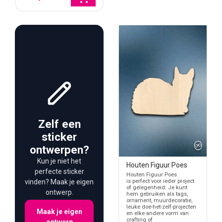
Zelf een
sticker
ontwerpen?
Kun je niet het
Houten Figuur Poes
perfecte sticker
Houten Figuur Poes
vinden? Maak je eigen
is perfect voor ieder project
of gelegenheid. Je kunt
ontwerp.
hem gebruiken als tags,
ornament, muurdecoratie,
leuke doe-het-zelf-projecten
Maak je eigen
en elke andere vorm van
crafting of
ontwerp