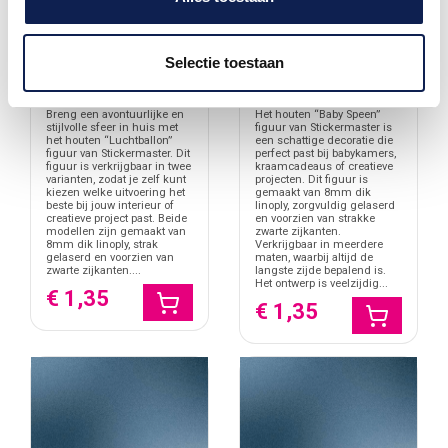
Selectie toestaan
Houten Figuur
Houten Figuur Baby
Luchtballon
Speen
Breng een avontuurlijke en
Het houten “Baby Speen”
stijlvolle sfeer in huis met
figuur van Stickermaster is
het houten “Luchtballon”
een schattige decoratie die
figuur van Stickermaster. Dit
perfect past bij babykamers,
figuur is verkrijgbaar in twee
kraamcadeaus of creatieve
varianten, zodat je zelf kunt
projecten. Dit figuur is
kiezen welke uitvoering het
gemaakt van 8mm dik
beste bij jouw interieur of
linoply, zorgvuldig gelaserd
creatieve project past. Beide
en voorzien van strakke
modellen zijn gemaakt van
zwarte zijkanten.
8mm dik linoply, strak
Verkrijgbaar in meerdere
gelaserd en voorzien van
maten, waarbij altijd de
zwarte zijkanten....
langste zijde bepalend is.
Het ontwerp is veelzijdig...
€ 1,35
€ 1,35