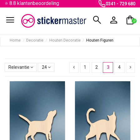
⭐ 8.8 klantenbeoordeling
0341 - 729 680
menu
search
person
shopping_bag
0
Home
Decoratie
Houten Decoratie
Houten Figuren
Relevantie
24
1
2
3
4