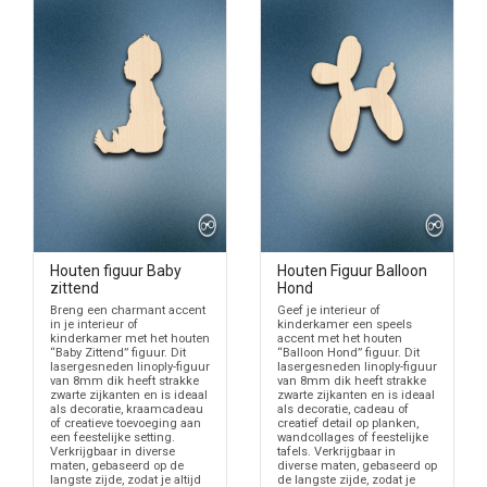
Houten figuur Baby
Houten Figuur Balloon
zittend
Hond
Breng een charmant accent
Geef je interieur of
in je interieur of
kinderkamer een speels
kinderkamer met het houten
accent met het houten
“Baby Zittend” figuur. Dit
“Balloon Hond” figuur. Dit
lasergesneden linoply-figuur
lasergesneden linoply-figuur
van 8mm dik heeft strakke
van 8mm dik heeft strakke
zwarte zijkanten en is ideaal
zwarte zijkanten en is ideaal
als decoratie, kraamcadeau
als decoratie, cadeau of
of creatieve toevoeging aan
creatief detail op planken,
een feestelijke setting.
wandcollages of feestelijke
Verkrijgbaar in diverse
tafels. Verkrijgbaar in
maten, gebaseerd op de
diverse maten, gebaseerd op
langste zijde, zodat je altijd
de langste zijde, zodat je