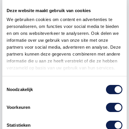
Deze website maakt gebruik van cookies
We gebruiken cookies om content en advertenties te
personaliseren, om functies voor social media te bieden
Omschrijving
en om ons websiteverkeer te analyseren. Ook delen we
informatie over uw gebruik van onze site met onze
Product details
partners voor social media, adverteren en analyse. Deze
partners kunnen deze gegevens combineren met andere
informatie die u aan ze heeft verstrekt of die ze hebben
Afmeting: 47cm lang en ca. 1,6cm hoog
verzameld op basis van uw gebruik van hun services.
Makkelijk zelf aan te brengen!
Toestemmingsselectie
Deze nummerplaat
stickers
zijn UV en Waterproof.
Noodzakelijk
Verander jouw nummer plaat makkelijk met deze
funny kentekensticker.
Vaak als je een
auto
koopt zitter er al
Voorkeuren
nummerbordstickers op, deze
sticker
kun je daar gewoon over heen plakken.
Statistieken