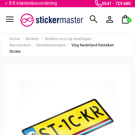
⭐ 8.8 klantenbeoordeling
0341 - 729 680
menu
search
person
shopping_bag
0
Home
Stickers
Stickers voor op voertuigen
Autostickers
Kentekenstickers
Vlag Nederland Kenteken
Sticker