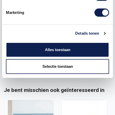
1 STICKER BESTELLEN = 2 STICKERS ONTVANGEN !
Bestel je er 2 dan ontvang je er 3.
Altijd 1 extra bij elke bestelling.
Marketing
De stickers worden full color gespoten.
Wil je een ander lettertype? of een logo, stuur dan
Details tonen
een email naar
vragen@stickermaster.nl
Let op, in verband met de afmeting van de sticker is
Alles toestaan
het alleen mogelijk om het via pakketpost te
versturen. Verzending is daarom pas gratis vanaf
€50,-
Selectie toestaan
Je bent misschien ook geïnteresseerd in