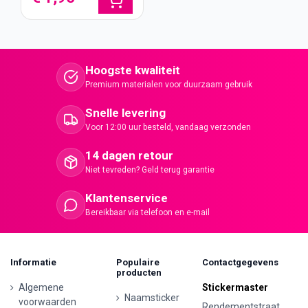
Hoogste kwaliteit
Premium materialen voor duurzaam gebruik
Snelle levering
Voor 12:00 uur besteld, vandaag verzonden
14 dagen retour
Niet tevreden? Geld terug garantie
Klantenservice
Bereikbaar via telefoon en e-mail
Informatie
Populaire
Contactgegevens
producten
Algemene
Stickermaster
Naamsticker
voorwaarden
Rendementstraat