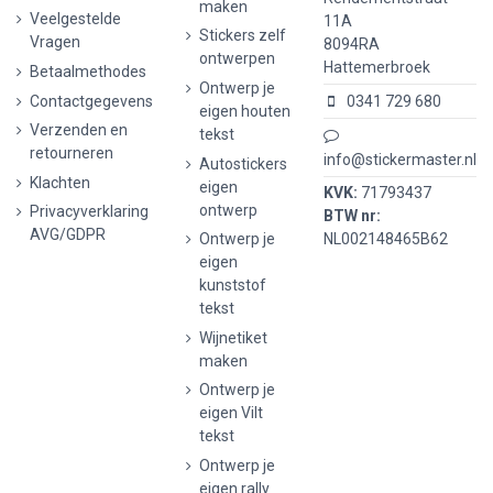
maken
Veelgestelde
11A
Stickers zelf
Vragen
8094RA
ontwerpen
Hattemerbroek
Betaalmethodes
Ontwerp je
Contactgegevens
0341 729 680
eigen houten
Verzenden en
tekst
retourneren
info@stickermaster.nl
Autostickers
Klachten
eigen
KVK:
71793437
ontwerp
Privacyverklaring
BTW nr:
AVG/GDPR
Ontwerp je
NL002148465B62
eigen
kunststof
tekst
Wijnetiket
maken
Ontwerp je
eigen Vilt
tekst
Ontwerp je
eigen rally