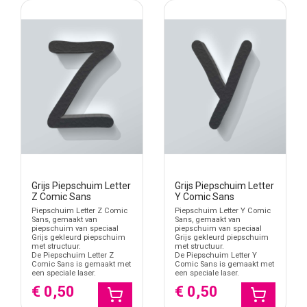
verjaardagen, feesttafels, fotowanden, etalages en tijdelijke
presentaties.
In deze categorie vind je losse piepschuim letters in Comic Sans.
Je bestelt per letter wat je nodig hebt en stelt daarmee zelf een
naam, woord, afkorting of initiaalset samen. Kies bij meerdere
letters altijd dezelfde hoogte, kleur en uitvoering, zodat de
volledige letterreeks netjes als één geheel overkomt.
Comic Sans als speelse letterstijl
Comic Sans heeft een ronde en informele uitstraling. De letters
voelen minder zakelijk dan Arial en minder krachtig dan Impact.
Daardoor werkt deze stijl goed wanneer een naam of woord
Grijs Piepschuim Letter
Grijs Piepschuim Letter
vriendelijker, losser of kindgerichter mag ogen. Wil je eerst alle
Z Comic Sans
Y Comic Sans
piepschuim lettertypes bekijken, ga dan naar
piepschuim letters
.
Piepschuim Letter Z Comic
Piepschuim Letter Y Comic
Sans, gemaakt van
Sans, gemaakt van
Voor namen, kinderkamers en feestdecoratie
piepschuim van speciaal
piepschuim van speciaal
Grijs gekleurd piepschuim
Grijs gekleurd piepschuim
Piepschuim letters Comic Sans worden vaak gekozen voor
met structuur.
met structuur.
De Piepschuim Letter Z
De Piepschuim Letter Y
voornamen, initialen, korte woorden, babykamers, kinderkamers,
Comic Sans is gemaakt met
Comic Sans is gemaakt met
traktatietafels, schoolprojecten, fotowanden en feestdecoratie.
een speciale laser.
een speciale laser.
Denk aan een naam boven een bed, letters op een
€ 0,50
€ 0,50
verjaardagstafel, een vrolijk woord bij een backdrop of losse