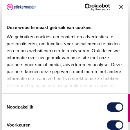
Deze website maakt gebruik van cookies
We gebruiken cookies om content en advertenties te
personaliseren, om functies voor social media te bieden
en om ons websiteverkeer te analyseren. Ook delen we
informatie over uw gebruik van onze site met onze
partners voor social media, adverteren en analyse. Deze
partners kunnen deze gegevens combineren met andere
informatie die u aan ze heeft verstrekt of die ze hebben
verzameld op basis van uw gebruik van hun services.
Grijs Piepschuim Letter
Grijs Piepschuim Letter
K Comic Sans
J Comic Sans
FILTER
Toestemmingsselectie
Piepschuim Letter K Comic
Piepschuim Letter J Comic
Noodzakelijk
Sans, gemaakt van
Sans, gemaakt van
piepschuim van speciaal
piepschuim van speciaal
Grijs gekleurd piepschuim
Grijs gekleurd piepschuim
met structuur.
met structuur.
De Piepschuim Letter K
De Piepschuim Letter J
Voorkeuren
Comic Sans is gemaakt met
Comic Sans is gemaakt met
een speciale laser.
een speciale laser.