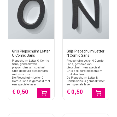
Losse letters of complete tekst?
Kies losse Comic Sans letters wanneer je zelf letter voor letter wilt
samenstellen. Kies piepschuim tekst wanneer je direct een
compleet woord, naam of korte zin als één ontwerp wilt maken.
Dat voorkomt dat je elke letter apart hoeft te selecteren.
Kwetsbaarheid en plaatsing
Piepschuim is licht, maar kwetsbaarder dan hout of kunststof.
Plaats de letters pas wanneer de decoratieopstelling klaar is.
Grijs Piepschuim Letter
Grijs Piepschuim Letter
Voorkom harde druk op randen, ronde delen en uitstekende
O Comic Sans
N Comic Sans
vormen, en kies een bevestiging die past bij het lage gewicht en de
Piepschuim Letter O Comic
Piepschuim Letter N Comic
Sans, gemaakt van
Sans, gemaakt van
tijdelijke toepassing.
piepschuim van speciaal
piepschuim van speciaal
Grijs gekleurd piepschuim
Grijs gekleurd piepschuim
met structuur.
met structuur.
De Piepschuim Letter O
De Piepschuim Letter N
Comic Sans is gemaakt met
Comic Sans is gemaakt met
een speciale laser.
een speciale laser.
€ 0,50
€ 0,50