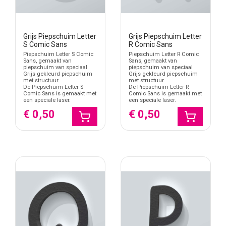
hebben een hardere materiaaluitstraling. Kies piepschuim
wanneer de letters licht, speels en tijdelijk inzetbaar mogen zijn.
Wanneer kies je Comic Sans piepschuim letters?
Grijs Piepschuim Letter
Grijs Piepschuim Letter
S Comic Sans
R Comic Sans
Kies Comic Sans piepschuim letters wanneer een naam, woord of
Piepschuim Letter S Comic
Piepschuim Letter R Comic
initiaalset speels, rond en vriendelijk mag ogen. Deze stijl werkt
Sans, gemaakt van
Sans, gemaakt van
piepschuim van speciaal
piepschuim van speciaal
goed bij kinderkamers, babykamers, kinderfeestjes, verjaardagen,
Grijs gekleurd piepschuim
Grijs gekleurd piepschuim
schoolprojecten, feesttafels, fotowanden, etalages en tijdelijke
met structuur.
met structuur.
De Piepschuim Letter S
De Piepschuim Letter R
decoratie.
Comic Sans is gemaakt met
Comic Sans is gemaakt met
een speciale laser.
een speciale laser.
Geschikt voor persoonlijke namen en vrolijke
€ 0,50
€ 0,50
woorden
Maak je een naam, woord of korte tekst, bestel dan alle letters in
dezelfde hoogte, kleur en uitvoering. Comic Sans heeft een
informele lettervorm, waardoor de tekst vriendelijk overkomt
zonder dat het materiaal zwaar wordt. Meet vooraf de totale
breedte wanneer je grotere letters gebruikt op een wand, tafel,
backdrop of etalagevloer.
Zelf kleur aanbrengen
Witte piepschuim letters kun je zelf een kleur geven, maar gebruik