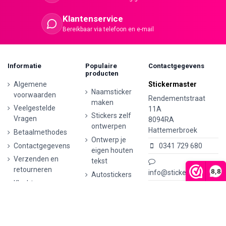
Klantenservice
Bereikbaar via telefoon en e-mail
Informatie
Populaire
Contactgegevens
producten
Algemene
Stickermaster
Naamsticker
voorwaarden
Rendementstraat
maken
Veelgestelde
11A
Stickers zelf
Vragen
8094RA
ontwerpen
Hattemerbroek
Betaalmethodes
Ontwerp je
Contactgegevens
0341 729 680
eigen houten
Verzenden en
tekst
retourneren
8,8
info@stickermaster.nl
Autostickers
Klachten
eigen
KVK:
71793437
ontwerp
Privacyverklaring
BTW nr:
AVG/GDPR
Ontwerp je
NL002148465B62
eigen