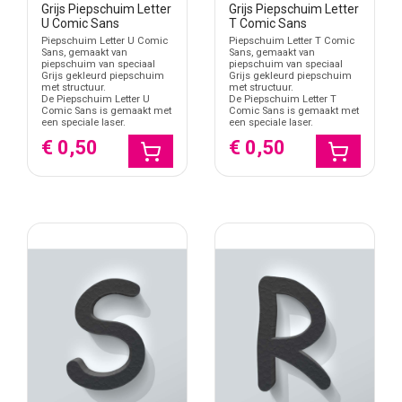
Grijs Piepschuim Letter
Grijs Piepschuim Letter
Letters Big John Piepschuim
. Wil je een krachtiger letterbeeld,
U Comic Sans
T Comic Sans
vergelijk dan met
Letters Impact Piepschuim
.
Piepschuim Letter U Comic
Piepschuim Letter T Comic
Sans, gemaakt van
Sans, gemaakt van
Verschil met piepschuim tekst
piepschuim van speciaal
piepschuim van speciaal
Grijs gekleurd piepschuim
Grijs gekleurd piepschuim
Deze categorie is bedoeld voor losse Comic Sans letters per stuk.
met structuur.
met structuur.
De Piepschuim Letter U
De Piepschuim Letter T
Wil je direct een complete naam, woord of korte zin in één
Comic Sans is gemaakt met
Comic Sans is gemaakt met
ontwerp maken, dan past
piepschuim tekst
beter. Losse letters
een speciale laser.
een speciale laser.
zijn handig wanneer je zelf letter voor letter wilt combineren.
€ 0,50
€ 0,50
Piepschuim tekst is logischer wanneer de volledige tekst direct als
één ontwerp moet worden gemaakt.
Verschil met piepschuim cijfers
Zoek je geen letters maar nummers, bekijk dan
piepschuim cijfers
.
Die categorie is gericht op leeftijden, datums, jaartallen,
tafelnummers en nummerreeksen. Letters Comic Sans
Piepschuim gebruik je voor namen, woorden, initialen en
lettercombinaties.
Verschil met stickers en hardere materialen
Piepschuim letters hebben 3D-volume en zijn bedoeld als lichte
decoratie.
Letter Stickers Comic Sans
zijn vlak en zelfklevend.
Houten Letters Comic Sans
en
Kunststof Letters Comic Sans