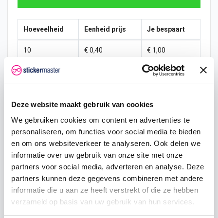
Hoeveelheid
Eenheid prijs
Je bespaart
10
€ 0,40
€ 1,00
15
€ 0,35
€ 2,25
25
€ 0,33
€ 4,38
Deze website maakt gebruik van cookies
50
€ 0,30
€ 10,00
We gebruiken cookies om content en advertenties te
personaliseren, om functies voor social media te bieden
100
€ 0,28
€ 22,50
en om ons websiteverkeer te analyseren. Ook delen we
200
€ 0,25
€ 50,00
informatie over uw gebruik van onze site met onze
partners voor social media, adverteren en analyse. Deze
500
€ 0,20
€ 150,00
partners kunnen deze gegevens combineren met andere
informatie die u aan ze heeft verstrekt of die ze hebben
750
€ 0,15
€ 262,50
verzameld op basis van uw gebruik van hun services.