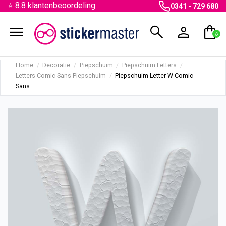
⭐ 8.8 klantenbeoordeling
0341 - 729 680
menu
search
person
shopping_bag
0
Home
Decoratie
Piepschuim
Piepschuim Letters
Letters Comic Sans Piepschuim
Piepschuim Letter W Comic
Sans