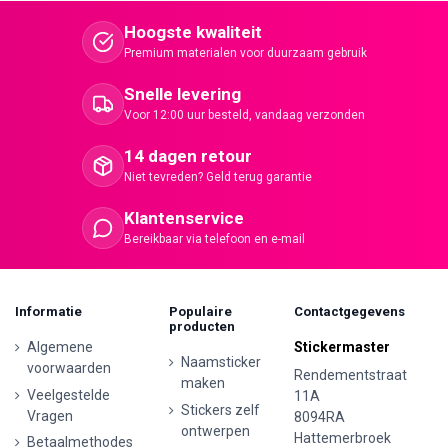
Hoogste kwaliteit
Premium materialen voor duurzaam gebruik
Snelle levering
Voor 12:00 uur besteld, vandaag verzonden
14 dagen retour
Niet tevreden? Geld terug garantie
Klantenservice
Bereikbaar via telefoon en e-mail
Informatie
Populaire
Contactgegevens
producten
Algemene
Stickermaster
Naamsticker
voorwaarden
Rendementstraat
maken
Veelgestelde
11A
Stickers zelf
Vragen
8094RA
ontwerpen
Hattemerbroek
Betaalmethodes