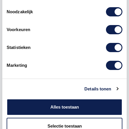
Toestemmingsselectie
Noodzakelijk
Voorkeuren
Omschrijving
Statistieken
Product details
Marketing
Piepschuim Letter W Comic Sans
De Piepschuim Letter W Comic Sans is te bestellen
vanaf een hoogte van 5 cm tot een hoogte van 80
Details tonen
cm, de dikte van de letter is altijd 20 mm. Piepschuim
is niet geschikt om buiten te gebruiken maar wel
uitermate geschikt voor binnen gebruik. Hoe moet je
Alles toestaan
dit bestellen?
1) Geef aan welke formaat je wenst te ontvangen, de
Selectie toestaan