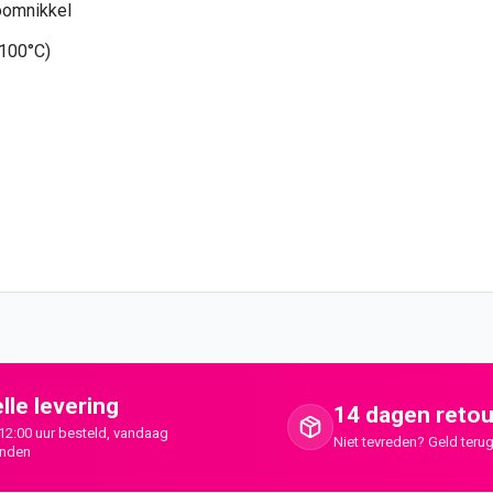
roomnikkel
+100°C)
lle levering
14 dagen retou
12:00 uur besteld, vandaag
Niet tevreden? Geld terug
onden