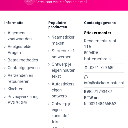
Bereikbaar via telefoon en e-mail
Informatie
Populaire
Contactgegevens
producten
Algemene
Stickermaster
Naamsticker
voorwaarden
Rendementstraat
maken
Veelgestelde
11A
Stickers zelf
Vragen
8094RA
ontwerpen
Hattemerbroek
Betaalmethodes
Ontwerp je
Contactgegevens
0341 729 680
eigen houten
Verzenden en
tekst
retourneren
info@stickermaster.nl
Autostickers
Klachten
eigen
KVK:
71793437
ontwerp
Privacyverklaring
BTW nr:
AVG/GDPR
Ontwerp je
NL002148465B62
eigen
kunststof
tekst