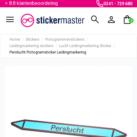
⭐ 8.8 klantenbeoordeling
0341 - 729 680
menu
search
person
shopping_bag
0
Home
Stickers
Pictogrammenstickers
Leidingmarkering stickers
Lucht Leidingmarkering Sticker
Perslucht Pictogramsticker Leidingmarkering