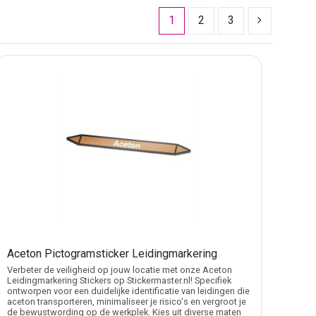
1
2
3
 Een sticker met alleen een algemene aanduiding is dan
welk medium door de leiding loopt.
kering sticker ontvlambare stof met eigen tekst
een
oor leidingen met luchttoepassingen is de categorie
vlambare stof leidingmarkering stickers
.
derhoud, controle, schoonmaak, uitbreiding of
llende media onder één algemene aanduiding vallen.
Aceton Pictogramsticker Leidingmarkering
or aardolie, aceton, alcohol, benzeen, benzine,
Verbeter de veiligheid op jouw locatie met onze Aceton
sen waarbij de benaming breder of installatiegericht is,
Leidingmarkering Stickers op Stickermaster.nl! Specifiek
ontworpen voor een duidelijke identificatie van leidingen die
aceton transporteren, minimaliseer je risico's en vergroot je
de bewustwording op de werkplek. Kies uit diverse maten