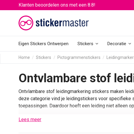
Klanten beoordelen ons met een 8.8!
Eigen Stickers Ontwerpen
Stickers
Decoratie
Home
Stickers
Pictogrammenstickers
Leidingmarkeri
Ontvlambare stof leid
Ontvlambare stof leidingmarkering stickers maken leid
deze categorie vind je leidingstickers voor specifieke 
toepassingen. Daardoor hoeft een leiding niet alleen op
Deze subcategorie valt binnen de
leidingmarkering sti
Lees meer
stoffen duidelijk zichtbaar moet blijven. Gebruik deze 
installatie.