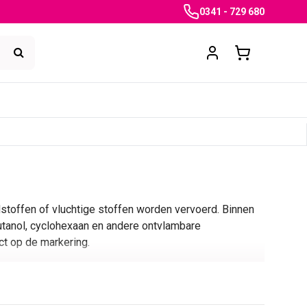
0341 - 729 680
stoffen of vluchtige stoffen worden vervoerd. Binnen
butanol, cyclohexaan en andere ontvlambare
ct op de markering.
ht, water, gas, niet ontvlambare stoffen en ontvlambare
een stofnaam in de productlijst exact aansluit op de