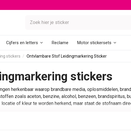
Reclame
Cijfers en letters
Motor stickersets
ng stickers
Ontvlambare Stof Leidingmarkering Sticker
ingmarkering stickers
ingen herkenbaar waarop brandbare media, oplosmiddelen, brand
stoffen zoals aceton, benzine, alcohol, benzeen, brandspiritus, 
 locatie of kleur te worden herkend, maar staat de stofnaam dire
ckers
en is bedoeld voor installaties waar het verschil tussen luc
pagina wanneer de inhoud van de leiding brandbaar is of wanneer 