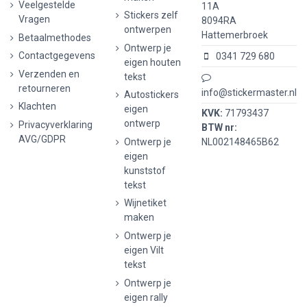
Veelgestelde
11A
Stickers zelf
Vragen
8094RA
ontwerpen
Hattemerbroek
Betaalmethodes
Ontwerp je
Contactgegevens
0341 729 680
eigen houten
Verzenden en
tekst
retourneren
info@stickermaster.nl
Autostickers
Klachten
eigen
KVK:
71793437
ontwerp
Privacyverklaring
BTW nr:
AVG/GDPR
Ontwerp je
NL002148465B62
eigen
kunststof
tekst
Wijnetiket
maken
Ontwerp je
eigen Vilt
tekst
Ontwerp je
eigen rally