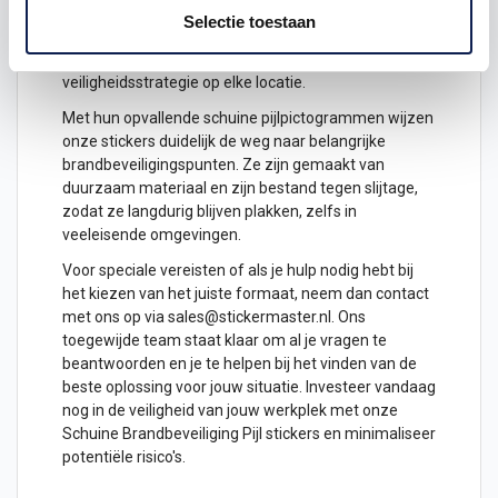
hoogwaardige stickers zijn ontworpen om duidelijk
Selectie toestaan
aan te geven waar brandbeveiligingsapparatuur te
vinden is, en zijn essentieel voor een doeltreffende
veiligheidsstrategie op elke locatie.
Met hun opvallende schuine pijlpictogrammen wijzen
onze stickers duidelijk de weg naar belangrijke
brandbeveiligingspunten. Ze zijn gemaakt van
duurzaam materiaal en zijn bestand tegen slijtage,
zodat ze langdurig blijven plakken, zelfs in
veeleisende omgevingen.
Voor speciale vereisten of als je hulp nodig hebt bij
het kiezen van het juiste formaat, neem dan contact
met ons op via sales@stickermaster.nl. Ons
toegewijde team staat klaar om al je vragen te
beantwoorden en je te helpen bij het vinden van de
beste oplossing voor jouw situatie. Investeer vandaag
nog in de veiligheid van jouw werkplek met onze
Schuine Brandbeveiliging Pijl stickers en minimaliseer
potentiële risico's.