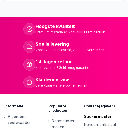
Hoogste kwaliteit
Premium materialen voor duurzaam gebruik
Snelle levering
Voor 12:00 uur besteld, vandaag verzonden
14 dagen retour
Niet tevreden? Geld terug garantie
Klantenservice
Bereikbaar via telefoon en e-mail
Informatie
Populaire
Contactgegevens
producten
Algemene
Stickermaster
Naamsticker
voorwaarden
Rendementstraat
maken