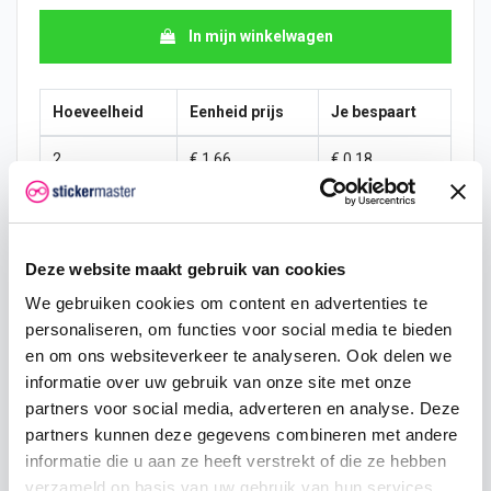
In mijn winkelwagen
Hoeveelheid
Eenheid prijs
Je bespaart
2
€ 1,66
€ 0,18
5
€ 1,62
€ 0,66
10
€ 1,58
€ 1,75
Deze website maakt gebruik van cookies
25
€ 1,49
€ 6,57
We gebruiken cookies om content en advertenties te
personaliseren, om functies voor social media te bieden
50
€ 1,40
€ 17,51
en om ons websiteverkeer te analyseren. Ook delen we
informatie over uw gebruik van onze site met onze
100
€ 1,31
€ 43,77
partners voor social media, adverteren en analyse. Deze
partners kunnen deze gegevens combineren met andere
250
€ 1,23
€ 131,32
informatie die u aan ze heeft verstrekt of die ze hebben
500
€ 1,05
€ 350,19
verzameld op basis van uw gebruik van hun services.