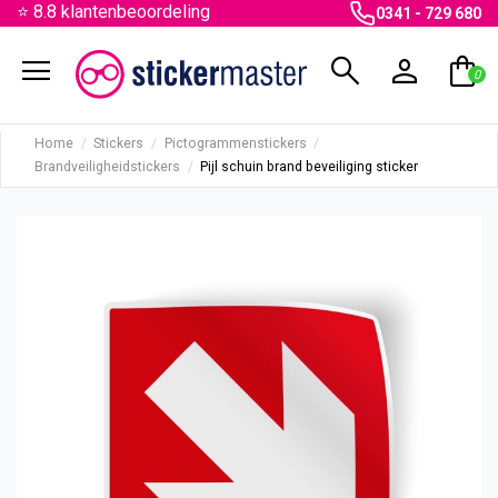
⭐ 8.8 klantenbeoordeling
0341 - 729 680
menu
search
person
shopping_bag
0
Home
Stickers
Pictogrammenstickers
Brandveiligheidstickers
Pijl schuin brand beveiliging sticker