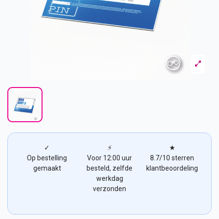
✓
⚡
★
Op bestelling
Voor 12:00 uur
8.7/10 sterren
gemaakt
besteld, zelfde
klantbeoordeling
werkdag
verzonden