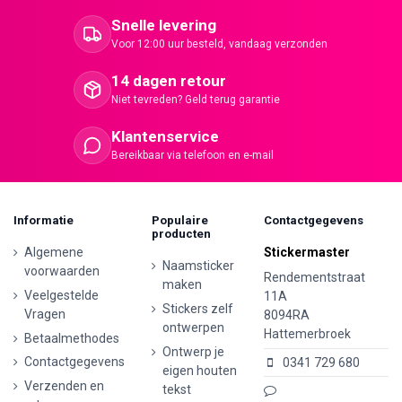
Snelle levering
Voor 12:00 uur besteld, vandaag verzonden
14 dagen retour
Niet tevreden? Geld terug garantie
Klantenservice
Bereikbaar via telefoon en e-mail
Informatie
Populaire
Contactgegevens
producten
Algemene
Stickermaster
Naamsticker
voorwaarden
Rendementstraat
maken
Veelgestelde
11A
Stickers zelf
Vragen
8094RA
ontwerpen
Hattemerbroek
Betaalmethodes
Ontwerp je
Contactgegevens
0341 729 680
eigen houten
Verzenden en
tekst