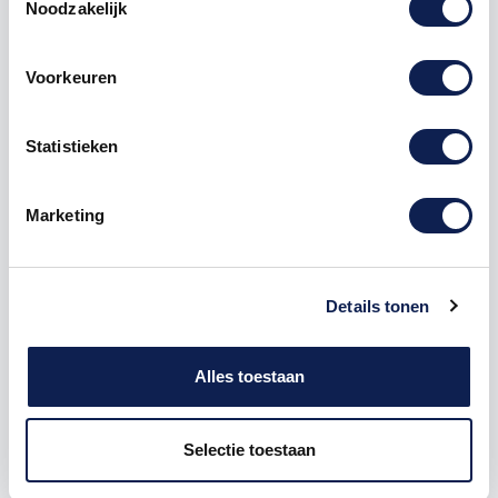
Noodzakelijk
Met deze herkenbare “Hier kunt u pinnen”-sticker laat
je klanten in één oogopslag zien dat pinbetalingen
welkom zijn. Een praktische en professionele
Voorkeuren
toevoeging voor winkels, horecagelegenheden,
kappers, salons en andere bedrijven waar klanten
betalen.
Statistieken
Duidelijk en klantvriendelijk
Veel consumenten betalen het liefst met pinpas of
Marketing
telefoon. Door een duidelijke betaalsticker te
plaatsen, geef je je klanten direct duidelijkheid en
straal je professionaliteit en betrouwbaarheid uit.
Details tonen
Afmetingen en materiaal
De sticker is 10 x 10 cm en gemaakt van
hoogwaardig vinyl. Hierdoor is hij bestand tegen
Alles toestaan
zonlicht en dagelijks gebruik. Dankzij de sterke
kleeflaag blijft de sticker stevig zitten, maar is deze
ook eenvoudig aan te brengen.
Selectie toestaan
Vier varianten beschikbaar