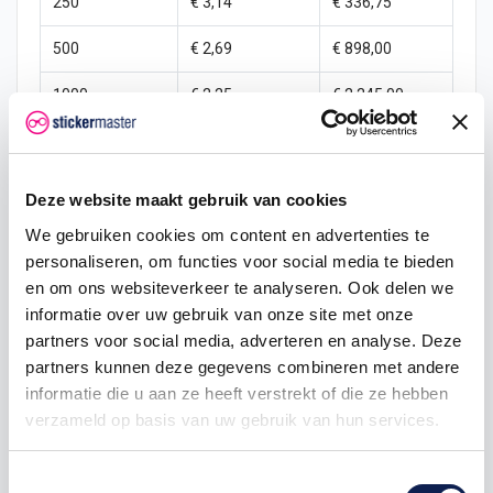
250
€ 3,14
€ 336,75
500
€ 2,69
€ 898,00
1000
€ 2,25
€ 2.245,00
sticker
pinsticker
pin
winkelreclame
Deze website maakt gebruik van cookies
We gebruiken cookies om content en advertenties te
personaliseren, om functies voor social media te bieden
en om ons websiteverkeer te analyseren. Ook delen we
Omschrijving
informatie over uw gebruik van onze site met onze
partners voor social media, adverteren en analyse. Deze
partners kunnen deze gegevens combineren met andere
Product details
informatie die u aan ze heeft verstrekt of die ze hebben
verzameld op basis van uw gebruik van hun services.
Hier kunt u pinnen sticker – onmisbaar
voor iedere zaak
Toestemmingsselectie