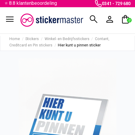
⭐ 8.8 klantenbeoordeling
0341 - 729 680
menu
search
person
shopping_bag
0
Home
Stickers
Winkel- en Bedrijfsstickers
Contant,
Creditcard en Pin stickers
Hier kunt u pinnen sticker