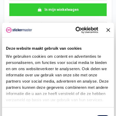
In mijn winkelwagen
Hoeveelheid
Eenheid prijs
Je bespaart
2
€ 4,04
€ 0,43
Deze website maakt gebruik van cookies
5
€ 3,93
€ 1,59
We gebruiken cookies om content en advertenties te
10
€ 3,83
€ 4,25
personaliseren, om functies voor social media te bieden
en om ons websiteverkeer te analyseren. Ook delen we
25
€ 3,61
€ 15,94
informatie over uw gebruik van onze site met onze
partners voor social media, adverteren en analyse. Deze
50
€ 3,40
€ 42,50
partners kunnen deze gegevens combineren met andere
100
€ 3,19
€ 106,25
informatie die u aan ze heeft verstrekt of die ze hebben
verzameld op basis van uw gebruik van hun services.
250
€ 2,98
€ 318,75
Toestemmingsselectie
500
€ 2,55
€ 850,00