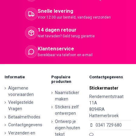
Snelle levering
Voor 12:00 uur besteld, vandaag verzonden
14 dagen retour
Niet tevreden? Geld terug garantie
Klantenservice
Bereikbaar via telefoon en e-mail
Informatie
Populaire
Contactgegevens
producten
Algemene
Stickermaster
Naamsticker
voorwaarden
Rendementstraat
maken
Veelgestelde
11A
Stickers zelf
Vragen
8094RA
ontwerpen
Hattemerbroek
Betaalmethodes
Ontwerp je
Contactgegevens
0341 729 680
eigen houten
Verzenden en
tekst