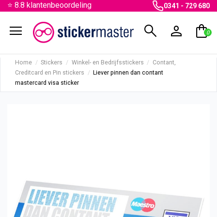
⭐ 8.8 klantenbeoordeling
0341 - 729 680
menu
search
person
shopping_bag
0
Home
Stickers
Winkel- en Bedrijfsstickers
Contant,
Creditcard en Pin stickers
Liever pinnen dan contant
mastercard visa sticker