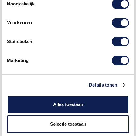
Noodzakelijk
1000
€ 2,13
€ 2.125,00
Voorkeuren
sticker
pinsticker
pin
visa
maestro
winkelreclame
Statistieken
Marketing
Omschrijving
Details tonen
Product details
Alles toestaan
Liever pinnen dan contant mastercard
visa
sticker
Laat uw klanten weten dat uw voorkeur uitgaat naar
Selectie toestaan
pin of creditcard betalingen en niet naar contante