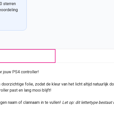
0 sterren
eoordeling
r jouw PS4 controller!
oorzichtige folie, zodat de kleur van het licht altijd natuurlijk d
ler past en lang mooi blijft!
eigen
naam
of clannaam in te vullen!
Let op: dit lettertype bestaat