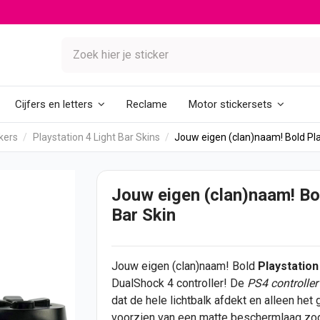
Reclame
Cijfers en letters
Motor stickersets
kers
Playstation 4 Light Bar Skins
Jouw eigen (clan)naam! Bold Play
Jouw eigen (clan)naam! Bol
Bar Skin
Jouw eigen (clan)
naam
! Bold
Playstation
DualShock 4 controller! De
PS4 controller 
dat de hele lichtbalk afdekt en alleen het
voorzien van een matte beschermlaag zoda