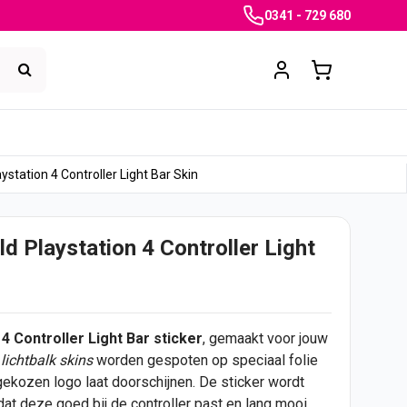
0341 - 729 680
station 4 Controller Light Bar Skin
d Playstation 4 Controller Light
 4 Controller
Light Bar
sticker
, gemaakt voor jouw
lichtbalk skins
worden gespoten op speciaal folie
 gekozen logo laat doorschijnen. De sticker wordt
t deze goed bij de controller past en lang mooi