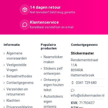
14 dagen retour
Niet tevreden? Geld terug garantie
Klantenservice
Bereikbaar via telefoon en e-mail
Informatie
Populaire
Contactgegevens
producten
Algemene
Stickermaster
Naamsticker
voorwaarden
Rendementstraat
maken
Veelgestelde
11A
Stickers zelf
Vragen
8094RA
ontwerpen
Hattemerbroek
Betaalmethodes
Ontwerp je
Contactgegevens
0341 729 680
eigen houten
Verzenden en
tekst
retourneren
info@stickermaster.nl
Autostickers
Klachten
eigen
KVK:
71793437
ontwerp
Privacyverklaring
BTW nr: