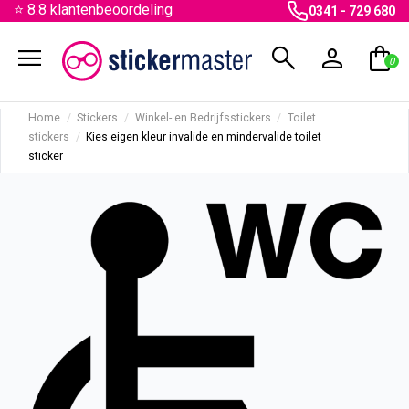
⭐ 8.8 klantenbeoordeling
0341 - 729 680
menu
search
person
shopping_bag
0
Home
Stickers
Winkel- en Bedrijfsstickers
Toilet
stickers
Kies eigen kleur invalide en mindervalide toilet
sticker