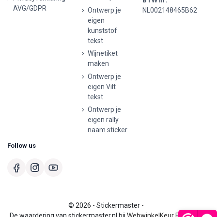
AVG/GDPR
Ontwerp je
NL002148465B62
eigen
kunststof
tekst
Wijnetiket
maken
Ontwerp je
eigen Vilt
tekst
Ontwerp je
eigen rally
naam sticker
Follow us
© 2026 - Stickermaster -
De waardering van stickermaster.nl bij
WebwinkelKeur Reviews
is