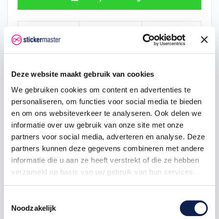
Hoeveelheid
Eenheid prijs
Je bespaart
2
€ 1,85
€ 0,20
5
€ 1,80
€ 0,73
Deze website maakt gebruik van cookies
We gebruiken cookies om content en advertenties te
10
€ 1,76
€ 1,95
personaliseren, om functies voor social media te bieden
en om ons websiteverkeer te analyseren. Ook delen we
25
€ 1,66
€ 7,31
informatie over uw gebruik van onze site met onze
50
€ 1,56
€ 19,50
partners voor social media, adverteren en analyse. Deze
partners kunnen deze gegevens combineren met andere
100
€ 1,46
€ 48,75
informatie die u aan ze heeft verstrekt of die ze hebben
verzameld op basis van uw gebruik van hun services.
250
€ 1,37
€ 146,25
500
€ 1,17
€ 390,00
Toestemmingsselectie
Noodzakelijk
1000
€ 0,98
€ 975,00