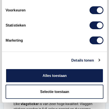
Product details
Voorkeuren
Veelgestelde vragen
Statistieken
Vlag
Bosnië en Herzegovina
STICKER
Laat zien waar je vandaan komt, waar je bent
Marketing
geweest en waar je nog heen wilt met deze
Vlag
Bosnië en Herzegovina
.
Dit ontwerp is verkrijgbaar in de volgende maten
Details tonen
Hoogte 1 x 1,5 cm
Hoogte 3 x 4,5 cm
Alles toestaan
Hoogte 6 x 9 cm
Hoogte 12 x 18 cm
Selectie toestaan
Duurzame
stickers
van Vlag Bosnië en
Herzegovina gemaakt van hoge kwaliteit
Elke
vlagsticker
is van zeer hoge kwaliteit.
Vlaggen
stickers worden in full-colour geprint op duurzame