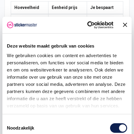
Hoeveelheid
Eenheid prijs
Je bespaart
5
€ 0,71
€ 0,19
25
€ 0,64
€ 2,81
50
€ 0,60
€ 7,50
Deze website maakt gebruik van cookies
We gebruiken cookies om content en advertenties te
100
€ 0,56
€ 18,75
personaliseren, om functies voor social media te bieden
en om ons websiteverkeer te analyseren. Ook delen we
informatie over uw gebruik van onze site met onze
partners voor social media, adverteren en analyse. Deze
vlagstickers
partners kunnen deze gegevens combineren met andere
informatie die u aan ze heeft verstrekt of die ze hebben
verzameld op basis van uw gebruik van hun services.
Omschrijving
Toestemmingsselectie
Noodzakelijk