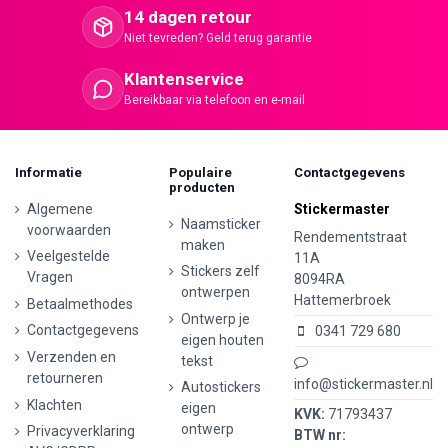
14 dagen retour
Niet tevreden? Geld terug garantie
Klantenservice
Bereikbaar via telefoon en e-mail
Informatie
Populaire
Contactgegevens
producten
Algemene
Stickermaster
Naamsticker
voorwaarden
Rendementstraat
maken
Veelgestelde
11A
Stickers zelf
Vragen
8094RA
ontwerpen
Hattemerbroek
Betaalmethodes
Ontwerp je
Contactgegevens
0341 729 680
eigen houten
Verzenden en
tekst
retourneren
info@stickermaster.nl
Autostickers
Klachten
eigen
KVK:
71793437
ontwerp
Privacyverklaring
BTW nr: