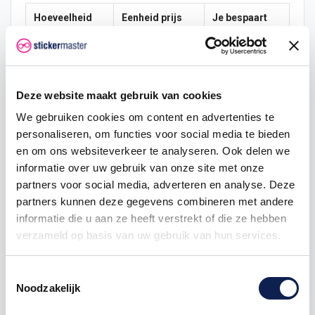
Hoeveelheid
Eenheid prijs
Je bespaart
5
€ 0,45
€ 1,50
50
€ 0,29
€ 22,88
Deze website maakt gebruik van cookies
100
€ 0,14
€ 60,75
We gebruiken cookies om content en advertenties te
personaliseren, om functies voor social media te bieden
1000
€ 0,11
€ 637,50
en om ons websiteverkeer te analyseren. Ook delen we
informatie over uw gebruik van onze site met onze
partners voor social media, adverteren en analyse. Deze
vlagstickers
partners kunnen deze gegevens combineren met andere
informatie die u aan ze heeft verstrekt of die ze hebben
verzameld op basis van uw gebruik van hun services.
Toestemmingsselectie
Omschrijving
Noodzakelijk