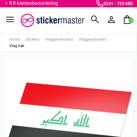
⭐ 8.8 klantenbeoordeling
0341 - 729 680
menu
search
person
shopping_bag
0
Home
Stickers
Vlaggenstickers
Vlaggenstickers
Vlag Irak