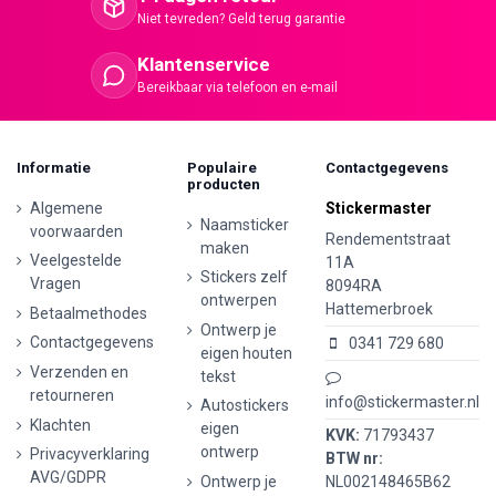
Niet tevreden? Geld terug garantie
Klantenservice
Bereikbaar via telefoon en e-mail
Informatie
Populaire
Contactgegevens
producten
Algemene
Stickermaster
Naamsticker
voorwaarden
Rendementstraat
maken
Veelgestelde
11A
Stickers zelf
Vragen
8094RA
ontwerpen
Hattemerbroek
Betaalmethodes
Ontwerp je
Contactgegevens
0341 729 680
eigen houten
Verzenden en
tekst
retourneren
info@stickermaster.nl
Autostickers
Klachten
eigen
KVK:
71793437
ontwerp
Privacyverklaring
BTW nr:
AVG/GDPR
Ontwerp je
NL002148465B62