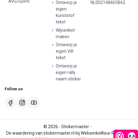
AVG/GDPR
Ontwerp je
NL002148465B62
eigen
kunststof
tekst
Wijnetiket
maken
Ontwerp je
eigen Vilt
tekst
Ontwerp je
eigen rally
naam sticker
Follow us
© 2026 - Stickermaster -
De waardering van stickermaster.nl bij
WebwinkelKeur Reviews
is
8,8