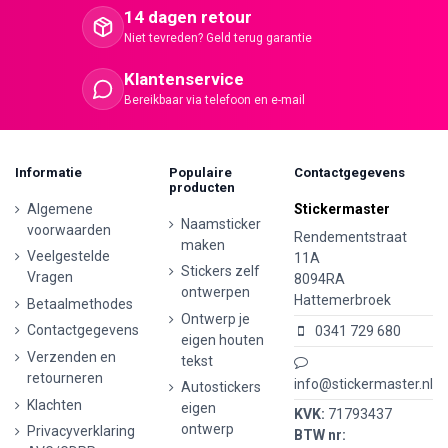
14 dagen retour
Niet tevreden? Geld terug garantie
Klantenservice
Bereikbaar via telefoon en e-mail
Informatie
Populaire
Contactgegevens
producten
Algemene
Stickermaster
Naamsticker
voorwaarden
Rendementstraat
maken
Veelgestelde
11A
Stickers zelf
Vragen
8094RA
ontwerpen
Hattemerbroek
Betaalmethodes
Ontwerp je
Contactgegevens
0341 729 680
eigen houten
Verzenden en
tekst
retourneren
info@stickermaster.nl
Autostickers
Klachten
eigen
KVK:
71793437
ontwerp
Privacyverklaring
BTW nr: