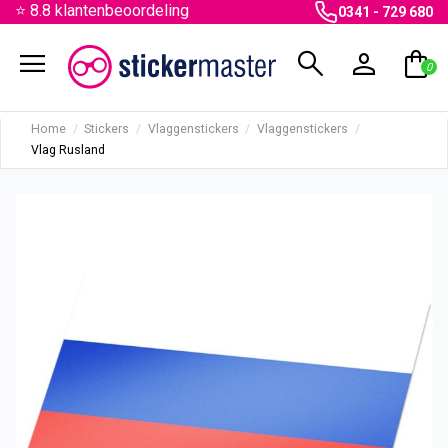
⭐ 8.8 klantenbeoordeling
0341 - 729 680
menu
search
person
shopping_bag
0
Home
Stickers
Vlaggenstickers
Vlaggenstickers
Vlag Rusland