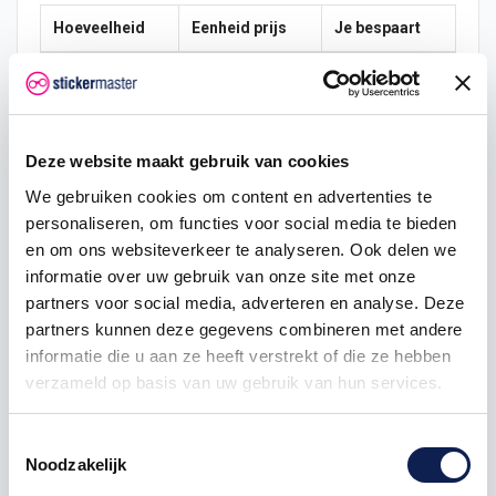
Hoeveelheid
Eenheid prijs
Je bespaart
5
€ 0,71
€ 0,19
25
€ 0,64
€ 2,81
Deze website maakt gebruik van cookies
50
€ 0,60
€ 7,50
We gebruiken cookies om content en advertenties te
100
€ 0,56
€ 18,75
personaliseren, om functies voor social media te bieden
en om ons websiteverkeer te analyseren. Ook delen we
informatie over uw gebruik van onze site met onze
partners voor social media, adverteren en analyse. Deze
vlagstickers
partners kunnen deze gegevens combineren met andere
informatie die u aan ze heeft verstrekt of die ze hebben
verzameld op basis van uw gebruik van hun services.
Omschrijving
Toestemmingsselectie
Noodzakelijk