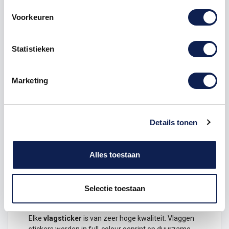
Product details
Voorkeuren
Veelgestelde vragen
Statistieken
Vlag
Rusland
STICKER
Laat zien waar je vandaan komt, waar je bent
Marketing
geweest en waar je nog heen wilt met deze
Vlag
Rusland
.
Dit ontwerp is verkrijgbaar in de volgende maten
Details tonen
Hoogte 1 x 1,5 cm
Hoogte 3 x 4,5 cm
Alles toestaan
Hoogte 6 x 9 cm
Hoogte 12 x 18 cm
Selectie toestaan
Duurzame
stickers
van Vlag Rusland
gemaakt van hoge kwaliteit
Elke
vlagsticker
is van zeer hoge kwaliteit.
Vlaggen
stickers worden in full-colour geprint op duurzame