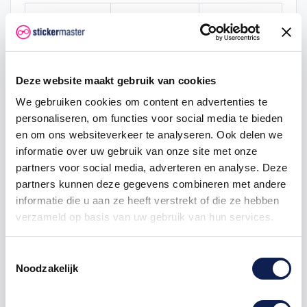
Hoeveelheid
Eenheid prijs
Je bespaart
5
€ 0,45
€ 1,50
50
€ 0,29
€ 22,88
Deze website maakt gebruik van cookies
We gebruiken cookies om content en advertenties te
100
€ 0,14
€ 60,75
personaliseren, om functies voor social media te bieden
1000
€ 0,11
€ 637,50
en om ons websiteverkeer te analyseren. Ook delen we
informatie over uw gebruik van onze site met onze
partners voor social media, adverteren en analyse. Deze
partners kunnen deze gegevens combineren met andere
vlagstickers
informatie die u aan ze heeft verstrekt of die ze hebben
verzameld op basis van uw gebruik van hun services.
Toestemmingsselectie
Noodzakelijk
Omschrijving