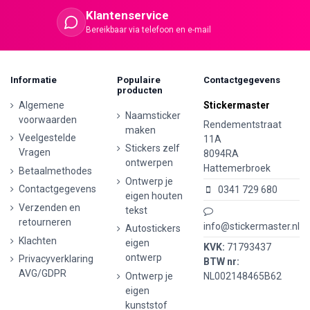
Klantenservice
Bereikbaar via telefoon en e-mail
Informatie
Populaire
Contactgegevens
producten
Algemene
Stickermaster
Naamsticker
voorwaarden
Rendementstraat
maken
Veelgestelde
11A
Stickers zelf
Vragen
8094RA
ontwerpen
Hattemerbroek
Betaalmethodes
Ontwerp je
Contactgegevens
0341 729 680
eigen houten
Verzenden en
tekst
retourneren
info@stickermaster.nl
Autostickers
Klachten
eigen
KVK:
71793437
ontwerp
Privacyverklaring
BTW nr:
AVG/GDPR
Ontwerp je
NL002148465B62
eigen
kunststof