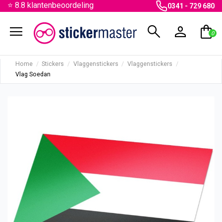
⭐ 8.8 klantenbeoordeling
0341 - 729 680
menu
search
person
shopping_bag
0
Home
Stickers
Vlaggenstickers
Vlaggenstickers
Vlag Soedan