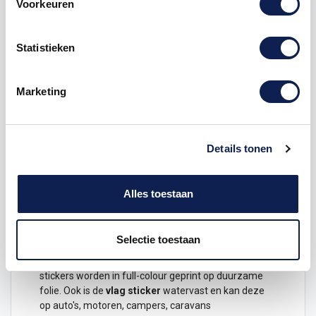
Product details
Voorkeuren
Vlag
Soedan
STICKER
Statistieken
Laat zien waar je vandaan komt, waar je bent
geweest en waar je nog heen wilt met deze
Vlag
Marketing
Soedan
.
Dit ontwerp is verkrijgbaar in de volgende maten
Hoogte 1 x 1,5 cm
Details tonen
Hoogte 3 x 4,5 cm
Hoogte 6 x 9 cm
Alles toestaan
Hoogte 12 x 18 cm
Duurzame
stickers
van Vlag Soedan gemaakt
Selectie toestaan
van hoge kwaliteit
Elke
vlagsticker
is van zeer hoge kwaliteit.
Vlaggen
stickers worden in full-colour geprint op duurzame
folie. Ook is de
vlag sticker
watervast en kan deze
op
auto
's, motoren, campers, caravans