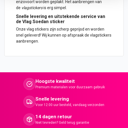
enzovoort worden geplakt. Het aanbrengen van
de
vlagstickers
is erg simpel.
Snelle levering en uitstekende service van
de Vlag Soedan sticker
Onze vlag stickers zijn scherp geprijsd en worden
snel geleverd!
Wij kunnen op afspraak de vlagstickers
aanbrengen.
Hoogste kwaliteit
Premium materialen voor duurzaam gebruik
Snelle levering
Voor 12:00 uur besteld, vandaag verzonden
14 dagen retour
Niet tevreden? Geld terug garantie