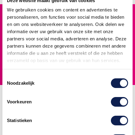
Deze website maakt gebruik van cookies
deze type reclames. De mogelijkheden zijn vrijwel eindeloos, denk
bijvoorbeeld aan alleen een simpel logo met uw bedrijfsgegevens
We gebruiken cookies om content en advertenties te
Hoogste kwaliteit
tot een complete carwrap! Kiest u voor Stickermaster, dan weet u
personaliseren, om functies voor social media te bieden
Premium materialen voor duurzaam gebruik
zeker dat de bedrijfswagen een uitstekende weerspiegeling van
en om ons websiteverkeer te analyseren. Ook delen we
uw bedrijft wordt.
informatie over uw gebruik van onze site met onze
Snelle levering
partners voor social media, adverteren en analyse. Deze
Voor 12:00 uur besteld, vandaag verzonden
partners kunnen deze gegevens combineren met andere
14 dagen retour
informatie die u aan ze heeft verstrekt of die ze hebben
Niet tevreden? Geld terug garantie
verzameld op basis van uw gebruik van hun services.
Klantenservice
Bereikbaar via telefoon en e-mail
Toestemmingsselectie
Noodzakelijk
Informatie
Populaire
Contactgegevens
Voorkeuren
producten
Algemene
Stickermaster
Naamsticker
voorwaarden
Rendementstraat
maken
Statistieken
Veelgestelde
11A
Stickers zelf
Vragen
8094RA
ontwerpen