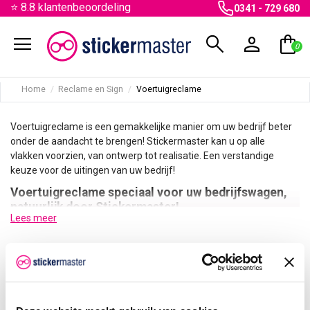
⭐ 8.8 klantenbeoordeling
0341 - 729 680
menu
search
person
shopping_bag
0
Home
Reclame en Sign
Voertuigreclame
Voertuigreclame is een gemakkelijke manier om uw bedrijf beter
onder de aandacht te brengen! Stickermaster kan u op alle
vlakken voorzien, van ontwerp tot realisatie. Een verstandige
keuze voor de uitingen van uw bedrijf!
Voertuigreclame speciaal voor uw bedrijfswagen,
natuurlijk door Stickermaster!
Lees meer
Voertuigreclame is een belangrijk onderdeel voor de uitingen van
uw bedrijf, het kan er namelijk voor zorgen dat u via deze manier
nieuwe klanten trekt. De reclame op uw voertuig weerspiegelen
There are no products.
uw bedrijf en daarom is het van belang dat dit zo goed mogelijk
aansluit bij uw huisstijl en doelgroep. Stickermaster heeft vele
jaren ervaring op het gebied van ontwerpen en aanbrengen van