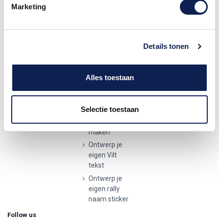
Hattemerbroek
Betaalmethodes
Marketing
Ontwerp je
Contactgegevens
0341 729 680
eigen houten
Verzenden en
tekst
retourneren
info@stickermaster.nl
Autostickers
Details tonen
Klachten
eigen
KVK:
71793437
ontwerp
Privacyverklaring
BTW nr:
AVG/GDPR
Alles toestaan
Ontwerp je
NL002148465B62
eigen
kunststof
tekst
Selectie toestaan
Wijnetiket
maken
Ontwerp je
eigen Vilt
tekst
Ontwerp je
eigen rally
naam sticker
Follow us