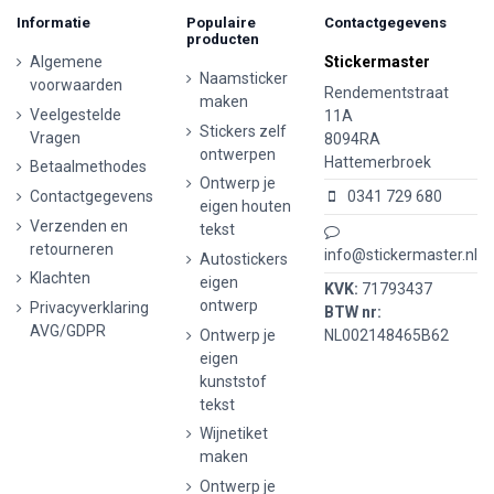
Informatie
Populaire
Contactgegevens
producten
Algemene
Stickermaster
Naamsticker
voorwaarden
Rendementstraat
maken
Veelgestelde
11A
Stickers zelf
Vragen
8094RA
ontwerpen
Hattemerbroek
Betaalmethodes
Ontwerp je
Contactgegevens
0341 729 680
eigen houten
Verzenden en
tekst
retourneren
info@stickermaster.nl
Autostickers
Klachten
eigen
KVK:
71793437
ontwerp
Privacyverklaring
BTW nr:
AVG/GDPR
Ontwerp je
NL002148465B62
eigen
kunststof
tekst
Wijnetiket
maken
Ontwerp je