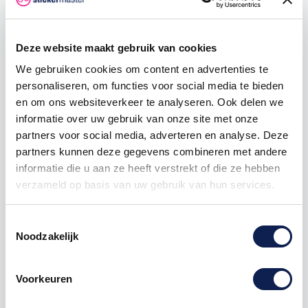
250
€ 0,53
€ 56,25
500
€ 0,45
€ 150,00
Deze website maakt gebruik van cookies
1000
€ 0,38
€ 375,00
We gebruiken cookies om content en advertenties te
personaliseren, om functies voor social media te bieden
en om ons websiteverkeer te analyseren. Ook delen we
informatie over uw gebruik van onze site met onze
sticker
waarschuwing
pictogram
partners voor social media, adverteren en analyse. Deze
partners kunnen deze gegevens combineren met andere
informatie die u aan ze heeft verstrekt of die ze hebben
verzameld op basis van uw gebruik van hun services.
Omschrijving
Toestemmingsselectie
Noodzakelijk
Product details
Voorkeuren
Waarschuwing pictogramstickers
Waarschuwingsstickers zijn overal inzetbaar, Of u nu