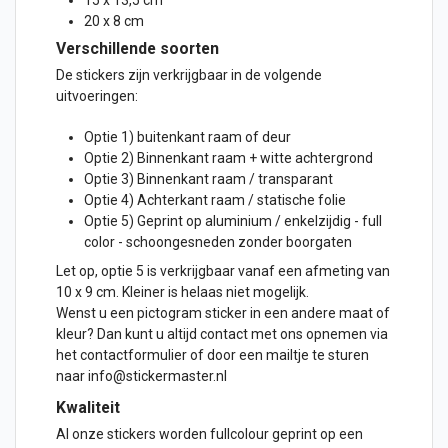
15 x 13,5 cm
20 x 8 cm
Verschillende soorten
De stickers zijn verkrijgbaar in de volgende
uitvoeringen:
Optie 1) buitenkant raam of
deur
Optie 2) Binnenkant raam + witte achtergrond
Optie 3) Binnenkant raam / transparant
Optie 4) Achterkant raam / statische folie
Optie 5) Geprint op aluminium / enkelzijdig - full
color - schoongesneden zonder boorgaten
Let op, optie 5 is verkrijgbaar vanaf een afmeting van
10 x 9 cm. Kleiner is helaas niet mogelijk.
Wenst u een pictogram sticker in een andere maat of
kleur? Dan kunt u altijd contact met ons opnemen via
het contactformulier of door een mailtje te sturen
naar info@stickermaster.nl
Kwaliteit
Al onze stickers worden fullcolour geprint op een