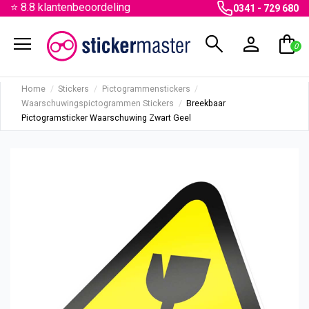
⭐ 8.8 klantenbeoordeling
0341 - 729 680
menu
search
person
shopping_bag
0
Home
Stickers
Pictogrammenstickers
Waarschuwingspictogrammen Stickers
Breekbaar
Pictogramsticker Waarschuwing Zwart Geel