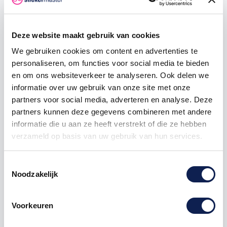
250
€ 0,53
€ 56,25
500
€ 0,45
€ 150,00
Deze website maakt gebruik van cookies
1000
€ 0,38
€ 375,00
We gebruiken cookies om content en advertenties te
personaliseren, om functies voor social media te bieden
en om ons websiteverkeer te analyseren. Ook delen we
informatie over uw gebruik van onze site met onze
sticker
waarschuwing
pictogram
partners voor social media, adverteren en analyse. Deze
partners kunnen deze gegevens combineren met andere
informatie die u aan ze heeft verstrekt of die ze hebben
verzameld op basis van uw gebruik van hun services.
Omschrijving
Toestemmingsselectie
Noodzakelijk
Product details
Voorkeuren
Waarschuwing pictogramstickers
Waarschuwingsstickers zijn overal inzetbaar, Of u nu