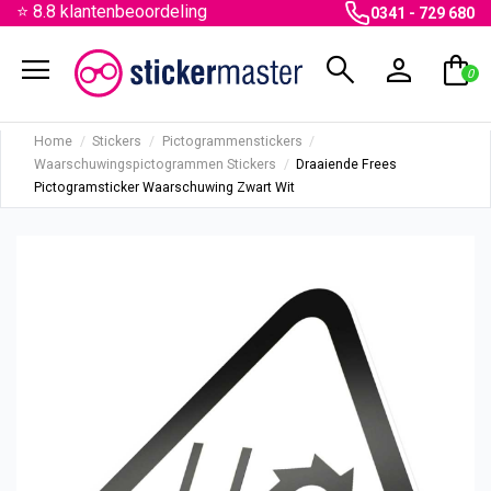
⭐ 8.8 klantenbeoordeling
0341 - 729 680
menu
search
person
shopping_bag
0
Home
Stickers
Pictogrammenstickers
Waarschuwingspictogrammen Stickers
Draaiende Frees
Pictogramsticker Waarschuwing Zwart Wit