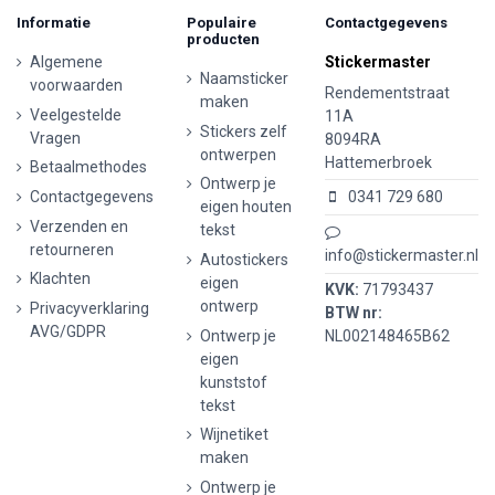
Informatie
Populaire
Contactgegevens
producten
Algemene
Stickermaster
Naamsticker
voorwaarden
Rendementstraat
maken
Veelgestelde
11A
Stickers zelf
Vragen
8094RA
ontwerpen
Hattemerbroek
Betaalmethodes
Ontwerp je
Contactgegevens
0341 729 680
eigen houten
Verzenden en
tekst
retourneren
info@stickermaster.nl
Autostickers
Klachten
eigen
KVK:
71793437
ontwerp
Privacyverklaring
BTW nr:
AVG/GDPR
Ontwerp je
NL002148465B62
eigen
kunststof
tekst
Wijnetiket
maken
Ontwerp je