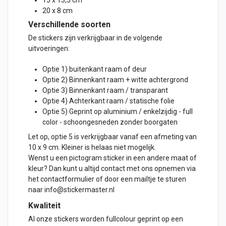
15 x 13,5 cm
20 x 8 cm
Verschillende soorten
De stickers zijn verkrijgbaar in de volgende
uitvoeringen:
Optie 1) buitenkant raam of
deur
Optie 2) Binnenkant raam + witte achtergrond
Optie 3) Binnenkant raam / transparant
Optie 4) Achterkant raam / statische folie
Optie 5) Geprint op aluminium / enkelzijdig - full
color - schoongesneden zonder boorgaten
Let op, optie 5 is verkrijgbaar vanaf een afmeting van
10 x 9 cm. Kleiner is helaas niet mogelijk.
Wenst u een pictogram sticker in een andere maat of
kleur? Dan kunt u altijd contact met ons opnemen via
het contactformulier of door een mailtje te sturen
naar info@stickermaster.nl
Kwaliteit
Al onze stickers worden fullcolour geprint op een