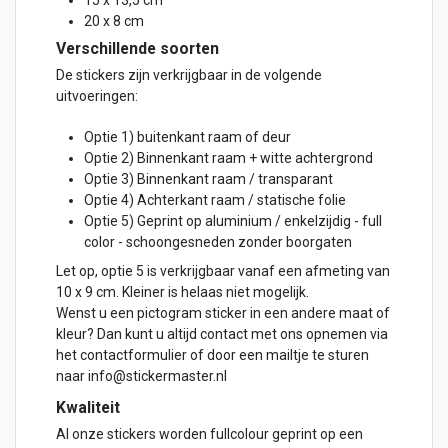
15 x 13,5 cm
20 x 8 cm
Verschillende soorten
De stickers zijn verkrijgbaar in de volgende
uitvoeringen:
Optie 1) buitenkant raam of
deur
Optie 2) Binnenkant raam + witte achtergrond
Optie 3) Binnenkant raam / transparant
Optie 4) Achterkant raam / statische folie
Optie 5) Geprint op aluminium / enkelzijdig - full
color - schoongesneden zonder boorgaten
Let op, optie 5 is verkrijgbaar vanaf een afmeting van
10 x 9 cm. Kleiner is helaas niet mogelijk.
Wenst u een pictogram sticker in een andere maat of
kleur? Dan kunt u altijd contact met ons opnemen via
het contactformulier of door een mailtje te sturen
naar info@stickermaster.nl
Kwaliteit
Al onze stickers worden fullcolour geprint op een