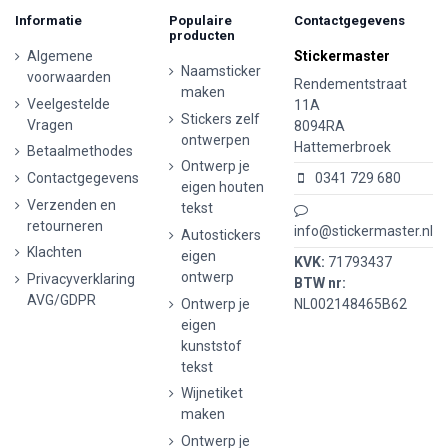
Informatie
Populaire
Contactgegevens
producten
Algemene
Stickermaster
Naamsticker
voorwaarden
Rendementstraat
maken
Veelgestelde
11A
Stickers zelf
Vragen
8094RA
ontwerpen
Hattemerbroek
Betaalmethodes
Ontwerp je
Contactgegevens
0341 729 680
eigen houten
Verzenden en
tekst
retourneren
info@stickermaster.nl
Autostickers
Klachten
eigen
KVK:
71793437
ontwerp
Privacyverklaring
BTW nr:
AVG/GDPR
Ontwerp je
NL002148465B62
eigen
kunststof
tekst
Wijnetiket
maken
Ontwerp je