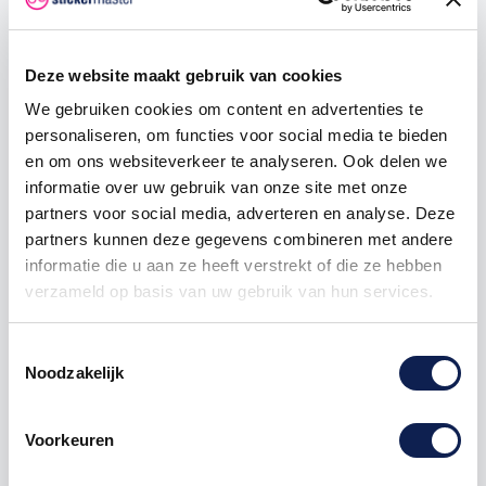
250
€ 0,53
€ 56,25
500
€ 0,45
€ 150,00
Deze website maakt gebruik van cookies
1000
€ 0,38
€ 375,00
We gebruiken cookies om content en advertenties te
personaliseren, om functies voor social media te bieden
en om ons websiteverkeer te analyseren. Ook delen we
informatie over uw gebruik van onze site met onze
sticker
waarschuwing
pictogram
partners voor social media, adverteren en analyse. Deze
partners kunnen deze gegevens combineren met andere
informatie die u aan ze heeft verstrekt of die ze hebben
verzameld op basis van uw gebruik van hun services.
Omschrijving
Toestemmingsselectie
Noodzakelijk
Product details
Voorkeuren
Waarschuwing pictogramstickers
Waarschuwingsstickers zijn overal inzetbaar, Of u nu