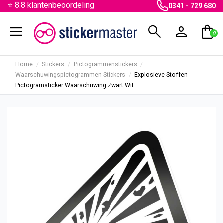
⭐ 8.8 klantenbeoordeling
0341 - 729 680
menu
search
person
shopping_bag
0
Home
Stickers
Pictogrammenstickers
Waarschuwingspictogrammen Stickers
Explosieve Stoffen
Pictogramsticker Waarschuwing Zwart Wit