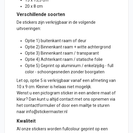
15 x 13,5 cm
20 x 8 cm
Verschillende soorten
De stickers zijn verkrijgbaar in de volgende
uitvoeringen:
Optie 1) buitenkant raam of
deur
Optie 2) Binnenkant raam + witte achtergrond
Optie 3) Binnenkant raam / transparant
Optie 4) Achterkant raam / statische folie
Optie 5) Geprint op aluminium / enkelzijdig - full
color - schoongesneden zonder boorgaten
Let op, optie 5 is verkrijgbaar vanaf een afmeting van
10 x 9 cm. Kleiner is helaas niet mogelijk.
Wenst u een pictogram sticker in een andere maat of
kleur? Dan kunt u altijd contact met ons opnemen via
het contactformulier of door een mailtje te sturen
naar info@stickermaster.nl
Kwaliteit
Al onze stickers worden fullcolour geprint op een