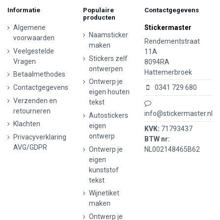
Informatie
Populaire
Contactgegevens
producten
Algemene
Stickermaster
Naamsticker
voorwaarden
Rendementstraat
maken
Veelgestelde
11A
Stickers zelf
Vragen
8094RA
ontwerpen
Hattemerbroek
Betaalmethodes
Ontwerp je
Contactgegevens
0341 729 680
eigen houten
Verzenden en
tekst
retourneren
info@stickermaster.nl
Autostickers
Klachten
eigen
KVK:
71793437
ontwerp
Privacyverklaring
BTW nr:
AVG/GDPR
Ontwerp je
NL002148465B62
eigen
kunststof
tekst
Wijnetiket
maken
Ontwerp je