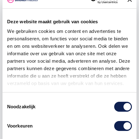
250
€ 0,53
€ 56,25
500
€ 0,45
€ 150,00
Deze website maakt gebruik van cookies
1000
€ 0,38
€ 375,00
We gebruiken cookies om content en advertenties te
personaliseren, om functies voor social media te bieden
en om ons websiteverkeer te analyseren. Ook delen we
informatie over uw gebruik van onze site met onze
sticker
waarschuwing
pictogram
partners voor social media, adverteren en analyse. Deze
partners kunnen deze gegevens combineren met andere
informatie die u aan ze heeft verstrekt of die ze hebben
verzameld op basis van uw gebruik van hun services.
Omschrijving
Toestemmingsselectie
Noodzakelijk
Product details
Voorkeuren
Waarschuwing pictogramstickers
Waarschuwingsstickers zijn overal inzetbaar, Of u nu