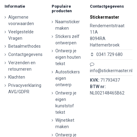
Informatie
Populaire
Contactgegevens
producten
Algemene
Stickermaster
Naamsticker
voorwaarden
Rendementstraat
maken
Veelgestelde
11A
Stickers zelf
Vragen
8094RA
ontwerpen
Hattemerbroek
Betaalmethodes
Ontwerp je
Contactgegevens
0341 729 680
eigen houten
Verzenden en
tekst
retourneren
info@stickermaster.nl
Autostickers
Klachten
eigen
KVK:
71793437
ontwerp
Privacyverklaring
BTW nr:
AVG/GDPR
Ontwerp je
NL002148465B62
eigen
kunststof
tekst
Wijnetiket
maken
Ontwerp je