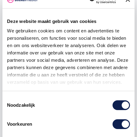
250
€ 0,53
€ 56,25
500
€ 0,45
€ 150,00
Deze website maakt gebruik van cookies
1000
€ 0,38
€ 375,00
We gebruiken cookies om content en advertenties te
personaliseren, om functies voor social media te bieden
en om ons websiteverkeer te analyseren. Ook delen we
informatie over uw gebruik van onze site met onze
sticker
waarschuwing
pictogram
partners voor social media, adverteren en analyse. Deze
partners kunnen deze gegevens combineren met andere
informatie die u aan ze heeft verstrekt of die ze hebben
verzameld op basis van uw gebruik van hun services.
Omschrijving
Toestemmingsselectie
Noodzakelijk
Product details
Voorkeuren
Waarschuwing pictogramstickers
Waarschuwingsstickers zijn overal inzetbaar, Of u nu