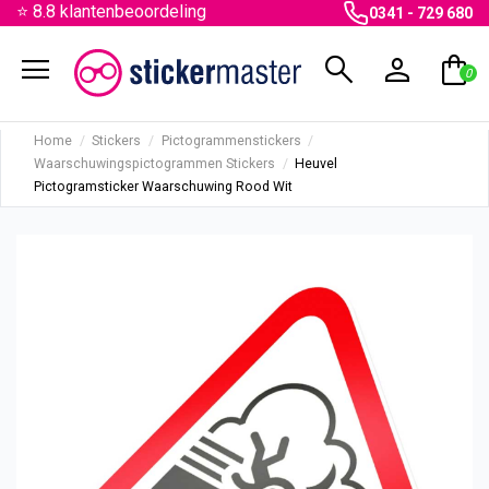
⭐ 8.8 klantenbeoordeling
0341 - 729 680
menu
search
person
shopping_bag
0
Home
Stickers
Pictogrammenstickers
Waarschuwingspictogrammen Stickers
Heuvel
Pictogramsticker Waarschuwing Rood Wit