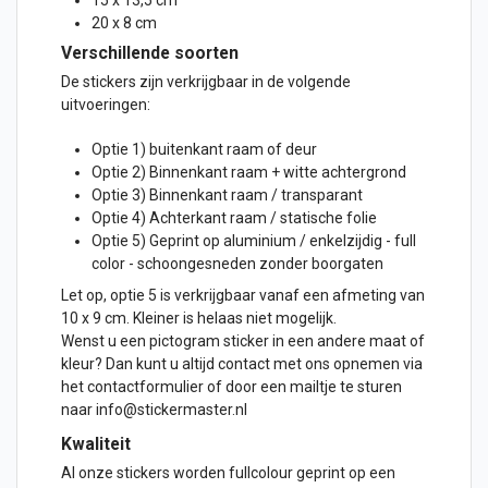
15 x 13,5 cm
20 x 8 cm
Verschillende soorten
De stickers zijn verkrijgbaar in de volgende
uitvoeringen:
Optie 1) buitenkant raam of
deur
Optie 2) Binnenkant raam + witte achtergrond
Optie 3) Binnenkant raam / transparant
Optie 4) Achterkant raam / statische folie
Optie 5) Geprint op aluminium / enkelzijdig - full
color - schoongesneden zonder boorgaten
Let op, optie 5 is verkrijgbaar vanaf een afmeting van
10 x 9 cm. Kleiner is helaas niet mogelijk.
Wenst u een pictogram sticker in een andere maat of
kleur? Dan kunt u altijd contact met ons opnemen via
het contactformulier of door een mailtje te sturen
naar info@stickermaster.nl
Kwaliteit
Al onze stickers worden fullcolour geprint op een