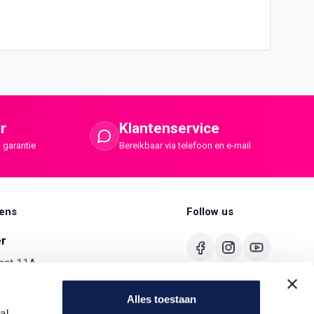
r
Klantenservice
 garantie
Bereikbaar via telefoon en e-mail
ens
Follow us
er
aat 11A
merbroek
Alles toestaan
680
al