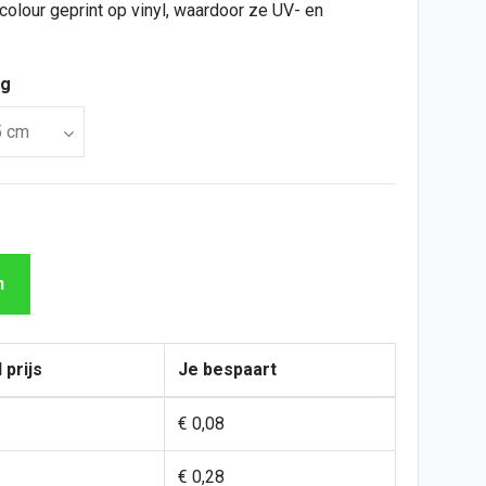
colour geprint op vinyl, waardoor ze UV- en
ng
n
 prijs
Je bespaart
€ 0,08
€ 0,28