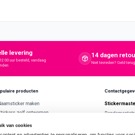
lle levering
14 dagen retou
12:00 uur besteld, vandaag
Niet tevreden? Geld terug
onden
pulaire producten
Contactgegev
Naamsticker maken
Stickermast
tickers zelf ontwerpen
Rendementstr
8094RA Hatte
ntwerp je eigen houten tekst
ik van cookies
Autostickers eigen ontwerp
0341 729 
ontent en advertenties te personaliseren, om functies voor soci