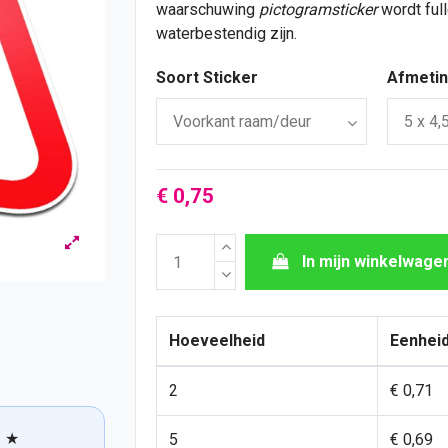
waarschuwing
pictogramsticker
wordt full
waterbestendig zijn.
Soort Sticker
Afmeti
€ 0,75
In mijn winkelwage
Hoeveelheid
Eenheid
2
€ 0,71
★
5
€ 0,69