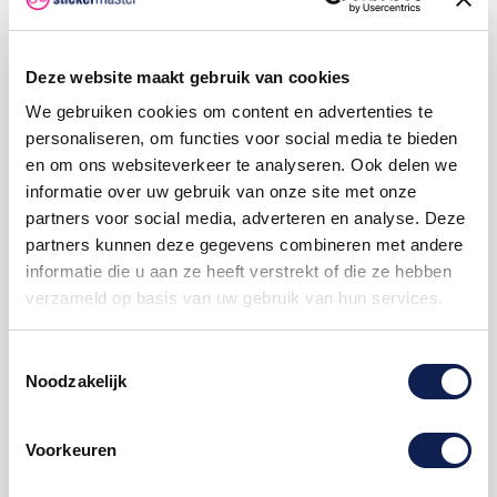
250
€ 0,53
€ 56,25
500
€ 0,45
€ 150,00
Deze website maakt gebruik van cookies
1000
€ 0,38
€ 375,00
We gebruiken cookies om content en advertenties te
personaliseren, om functies voor social media te bieden
en om ons websiteverkeer te analyseren. Ook delen we
informatie over uw gebruik van onze site met onze
sticker
waarschuwing
pictogram
partners voor social media, adverteren en analyse. Deze
partners kunnen deze gegevens combineren met andere
informatie die u aan ze heeft verstrekt of die ze hebben
verzameld op basis van uw gebruik van hun services.
Omschrijving
Toestemmingsselectie
Noodzakelijk
Product details
Voorkeuren
Waarschuwing pictogramstickers
Waarschuwingsstickers zijn overal inzetbaar, Of u nu