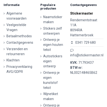
Informatie
Populaire
Contactgegevens
producten
Algemene
Stickermaster
Naamsticker
voorwaarden
Rendementstraat
maken
Veelgestelde
11A
Stickers zelf
Vragen
8094RA
ontwerpen
Hattemerbroek
Betaalmethodes
Ontwerp je
Contactgegevens
0341 729 680
eigen houten
Verzenden en
tekst
retourneren
info@stickermaster.nl
Autostickers
Klachten
eigen
KVK:
71793437
ontwerp
Privacyverklaring
BTW nr:
AVG/GDPR
Ontwerp je
NL002148465B62
eigen
kunststof
tekst
Wijnetiket
maken
Ontwerp je