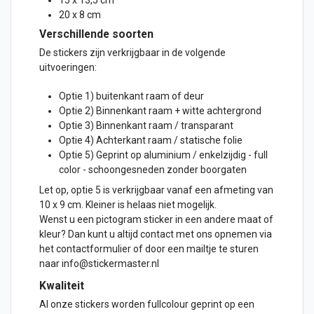
15 x 13,5 cm
20 x 8 cm
Verschillende soorten
De stickers zijn verkrijgbaar in de volgende
uitvoeringen:
Optie 1) buitenkant raam of
deur
Optie 2) Binnenkant raam + witte achtergrond
Optie 3) Binnenkant raam / transparant
Optie 4) Achterkant raam / statische folie
Optie 5) Geprint op aluminium / enkelzijdig - full
color - schoongesneden zonder boorgaten
Let op, optie 5 is verkrijgbaar vanaf een afmeting van
10 x 9 cm. Kleiner is helaas niet mogelijk.
Wenst u een pictogram sticker in een andere maat of
kleur? Dan kunt u altijd contact met ons opnemen via
het contactformulier of door een mailtje te sturen
naar info@stickermaster.nl
Kwaliteit
Al onze stickers worden fullcolour geprint op een