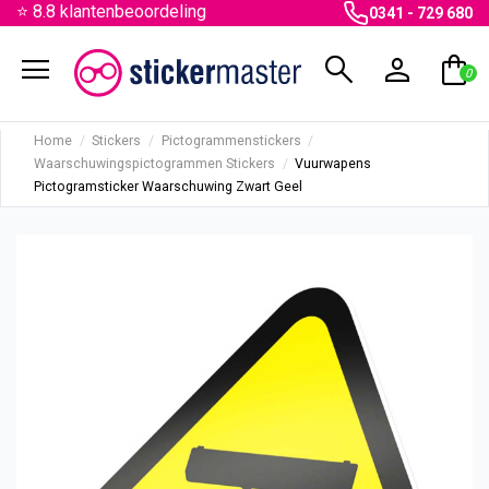
⭐ 8.8 klantenbeoordeling
0341 - 729 680
menu
search
person
shopping_bag
0
Home
Stickers
Pictogrammenstickers
Waarschuwingspictogrammen Stickers
Vuurwapens
Pictogramsticker Waarschuwing Zwart Geel