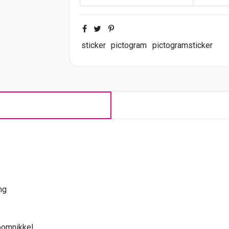
sticker
pictogram
pictogramsticker
ing
roomnikkel