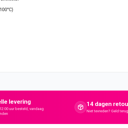
+100°C)
lle levering
14 dagen retou
12:00 uur besteld, vandaag
Niet tevreden? Geld terug
onden