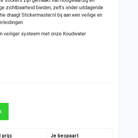
ze stickers zijn gemaakt van hoogwaardig en
ge zichtbaarheid bieden, zelfs onder uitdagende
e draagt Stickermaster.nl bij aan een veilige en
rleidingen.
 en veiliger systeem met onze Koudwater
n
 prijs
Je bespaart