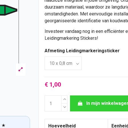
naadloze integratie in jouw omgeving. On
duurzaam materiaal, waardoor ze langduri
omstandigheden. Met eenvoudige installati
georganiseerde identificatie van koudwate
Investeer vandaag nog in een efficiënter
Leidingmarkering Stickers!
Afmeting Leidingmarkeringsticker
€ 1,00
In mijn winkelwage
★
Hoeveelheid
Eenheid