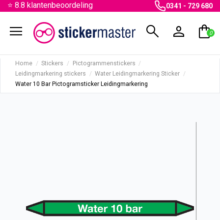
⭐ 8.8 klantenbeoordeling
0341 - 729 680
menu
search
person
shopping_bag
0
Home
Stickers
Pictogrammenstickers
Leidingmarkering stickers
Water Leidingmarkering Sticker
Water 10 Bar Pictogramsticker Leidingmarkering