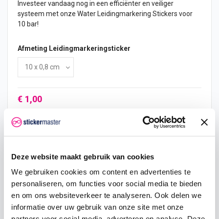
Investeer vandaag nog in een efficiënter en veiliger
systeem met onze Water Leidingmarkering Stickers voor
10 bar!
Afmeting Leidingmarkeringsticker
€ 1,00
In mijn winkelwagen
Deze website maakt gebruik van cookies
We gebruiken cookies om content en advertenties te
personaliseren, om functies voor social media te bieden
Hoeveelheid
Eenheid prijs
Je bespaart
en om ons websiteverkeer te analyseren. Ook delen we
2
€ 0,95
€ 0,10
informatie over uw gebruik van onze site met onze
partners voor social media, adverteren en analyse. Deze