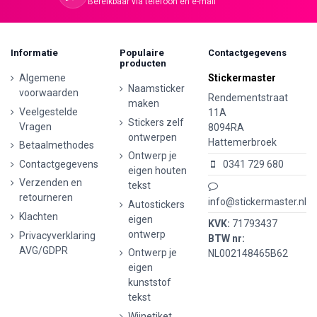
Bereikbaar via telefoon en e-mail
Informatie
Populaire
Contactgegevens
producten
Algemene
Stickermaster
Naamsticker
voorwaarden
Rendementstraat
maken
Veelgestelde
11A
Stickers zelf
Vragen
8094RA
ontwerpen
Hattemerbroek
Betaalmethodes
Ontwerp je
Contactgegevens
0341 729 680
eigen houten
Verzenden en
tekst
retourneren
info@stickermaster.nl
Autostickers
Klachten
eigen
KVK:
71793437
ontwerp
Privacyverklaring
BTW nr:
AVG/GDPR
Ontwerp je
NL002148465B62
eigen
kunststof
tekst
Wijnetiket