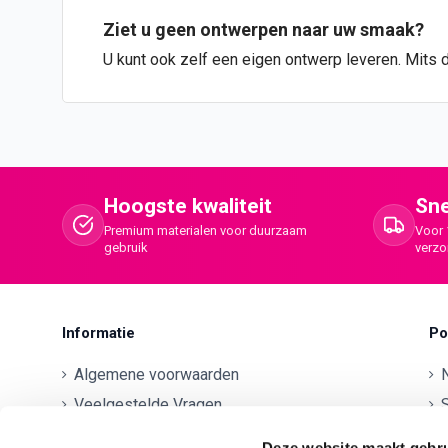
Ziet u geen
ontwerpen
naar uw smaak?
U kunt ook zelf een eigen ontwerp leveren. Mits 
Hoogste kwaliteit
Sne
Premium materialen voor duurzaam
Voor 
gebruik
verz
Informatie
Po
Algemene voorwaarden
Veelgestelde Vragen
S
Betaalmethodes
O
Deze website maakt gebru