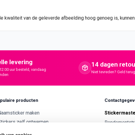
de kwaliteit van de geleverde afbeelding hoog genoeg is, kunne
lle levering
14 dagen retou
12:00 uur besteld, vandaag
Niet tevreden? Geld terug
onden
pulaire producten
Contactgegev
Naamsticker maken
Stickermast
tickers zelf ontwerpen
Rendementstr
8094RA Hatte
ntwerp je eigen houten tekst
ik van cookies