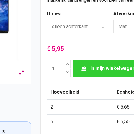
makkelijk aanbrengen en voorzien van een
Opties
Afwerki
€ 5,95
In mijn winkelwage
Hoeveelheid
Eenheid
2
€ 5,65
5
€ 5,50
★