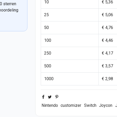
10
€ 5,36
0 sterren
eoordeling
25
€ 5,06
50
€ 4,76
100
€ 4,46
250
€ 4,17
500
€ 3,57
1000
€ 2,98
Nintendo
customizer
Switch
Joycon