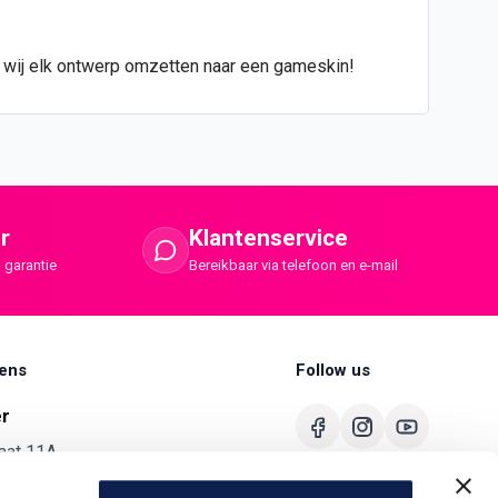
n wij elk ontwerp omzetten naar een gameskin!
r
Klantenservice
 garantie
Bereikbaar via telefoon en e-mail
ens
Follow us
er
aat 11A
merbroek