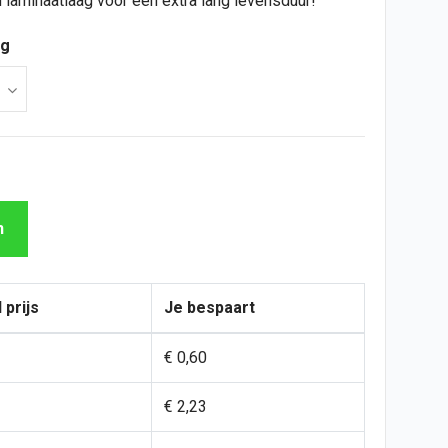
 laminaatlaag voor een extra lang levensduur!
ng
n
 prijs
Je bespaart
€ 0,60
€ 2,23