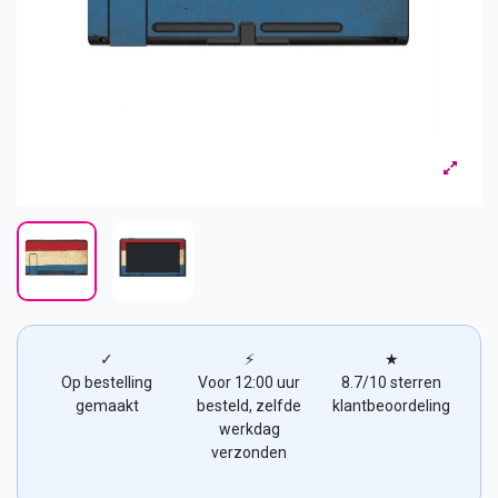
✓
⚡
★
Op bestelling
Voor 12:00 uur
8.7/10 sterren
gemaakt
besteld, zelfde
klantbeoordeling
werkdag
verzonden