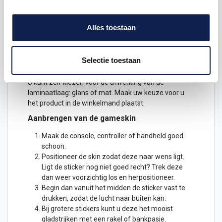
De decals zijn geprint op speciaal spiderliner folie. In
de plaklaag zitten luchtkanaaltjes, wat betekent dat
de stickers makkelijk bubbelvrij aan zijn te brengen.
Alles toestaan
Ook worden de stickers voorzien van een speciale
beschermende laminaatlaag, zodat de handheld ook
mooi blijft bij veel gebruik of constant schuiven.
Selectie toestaan
Glans of mat
U kunt zelf kiezen voor de afwerking van de
laminaatlaag: glans of mat. Maak uw keuze voor u
het product in de winkelmand plaatst.
Aanbrengen van de gameskin
Maak de console, controller of handheld goed
schoon.
Positioneer de skin zodat deze naar wens ligt.
Ligt de
sticker
nog niet goed recht? Trek deze
dan weer voorzichtig los en herpositioneer.
Begin dan vanuit het midden de sticker vast te
drukken, zodat de lucht naar buiten kan.
Bij grotere stickers kunt u deze het mooist
gladstrijken met een rakel of bankpasje.