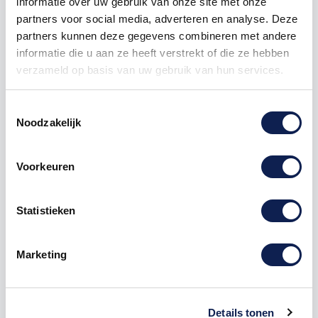
informatie over uw gebruik van onze site met onze
partners voor social media, adverteren en analyse. Deze
500
€ 3,57
€ 1.190,00
partners kunnen deze gegevens combineren met andere
informatie die u aan ze heeft verstrekt of die ze hebben
1000
€ 2,98
€ 2.975,00
verzameld op basis van uw gebruik van hun services.
Toestemmingsselectie
Nintendo
customizer
Switch
Joycon
Joy-Con
Grip
Noodzakelijk
JoyCon Grip
Voorkeuren
Statistieken
Omschrijving
Marketing
Product details
Nintendo Switch console
stickers
Details tonen