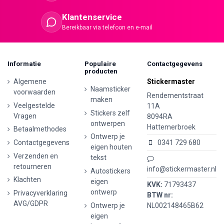
Klantenservice
Bereikbaar via telefoon en e-mail
Informatie
Populaire
Contactgegevens
producten
Algemene
Stickermaster
Naamsticker
voorwaarden
Rendementstraat
maken
Veelgestelde
11A
Stickers zelf
Vragen
8094RA
ontwerpen
Hattemerbroek
Betaalmethodes
Ontwerp je
Contactgegevens
0341 729 680
eigen houten
Verzenden en
tekst
retourneren
info@stickermaster.nl
Autostickers
Klachten
eigen
KVK:
71793437
ontwerp
Privacyverklaring
BTW nr:
AVG/GDPR
Ontwerp je
NL002148465B62
eigen