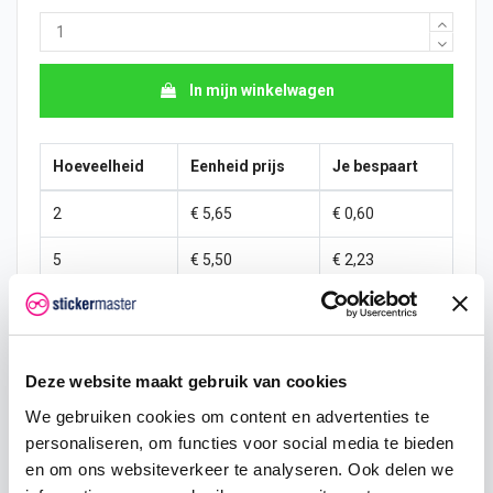
In mijn winkelwagen
Hoeveelheid
Eenheid prijs
Je bespaart
2
€ 5,65
€ 0,60
5
€ 5,50
€ 2,23
10
€ 5,36
€ 5,95
25
€ 5,06
€ 22,31
Deze website maakt gebruik van cookies
50
€ 4,76
€ 59,50
We gebruiken cookies om content en advertenties te
personaliseren, om functies voor social media te bieden
100
€ 4,46
€ 148,75
en om ons websiteverkeer te analyseren. Ook delen we
250
€ 4,17
€ 446,25