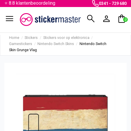
⭐ 8.8 klantenbeoordeling
0341 - 729 680
menu
search
person
shopping_bag
0
Home
Stickers
Stickers voor op elektronica
Gamestickers
Nintendo Switch Skins
Nintendo Switch
Skin Grunge Vlag