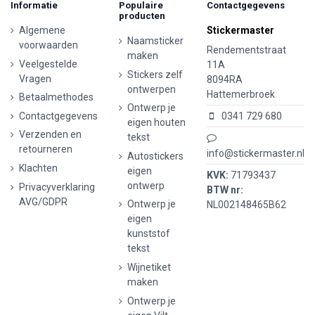
Informatie
Populaire
Contactgegevens
producten
Algemene
Stickermaster
Naamsticker
voorwaarden
Rendementstraat
maken
Veelgestelde
11A
Stickers zelf
Vragen
8094RA
ontwerpen
Hattemerbroek
Betaalmethodes
Ontwerp je
Contactgegevens
0341 729 680
eigen houten
Verzenden en
tekst
retourneren
info@stickermaster.nl
Autostickers
Klachten
eigen
KVK:
71793437
ontwerp
Privacyverklaring
BTW nr:
AVG/GDPR
Ontwerp je
NL002148465B62
eigen
kunststof
tekst
Wijnetiket
maken
Ontwerp je