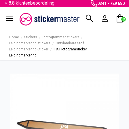
⭐ 8.8 klantenbeoordeling
0341 - 729 680
menu
search
person
shopping_bag
0
Home
Stickers
Pictogrammenstickers
Leidingmarkering stickers
Ontvlambare Stof
Leidingmarkering Sticker
IPA Pictogramsticker
Leidingmarkering