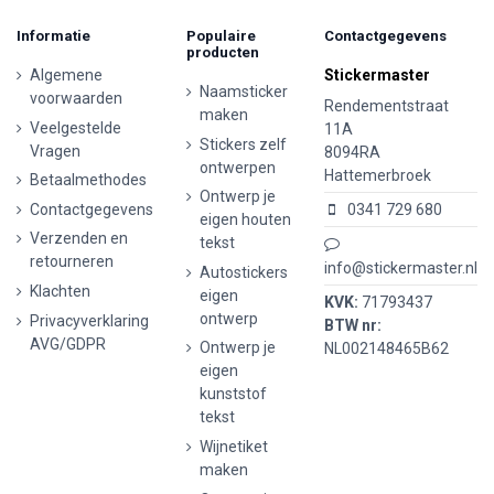
Informatie
Populaire
Contactgegevens
producten
Algemene
Stickermaster
Naamsticker
voorwaarden
Rendementstraat
maken
Veelgestelde
11A
Stickers zelf
Vragen
8094RA
ontwerpen
Hattemerbroek
Betaalmethodes
Ontwerp je
Contactgegevens
0341 729 680
eigen houten
Verzenden en
tekst
retourneren
info@stickermaster.nl
Autostickers
Klachten
eigen
KVK:
71793437
ontwerp
Privacyverklaring
BTW nr:
AVG/GDPR
Ontwerp je
NL002148465B62
eigen
kunststof
tekst
Wijnetiket
maken