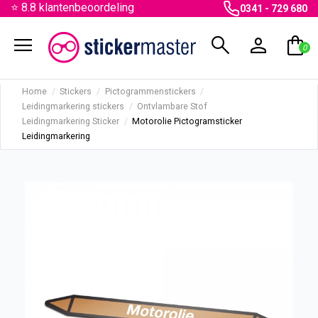
⭐ 8.8 klantenbeoordeling
0341 - 729 680
menu
search
person
shopping_bag
0
Home
Stickers
Pictogrammenstickers
Leidingmarkering stickers
Ontvlambare Stof
Leidingmarkering Sticker
Motorolie Pictogramsticker
Leidingmarkering