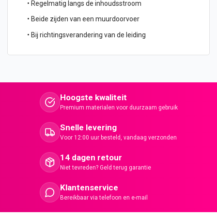
• Regelmatig langs de inhoudsstroom
• Beide zijden van een muurdoorvoer
• Bij richtingsverandering van de leiding
Hoogste kwaliteit
Premium materialen voor duurzaam gebruik
Snelle levering
Voor 12:00 uur besteld, vandaag verzonden
14 dagen retour
Niet tevreden? Geld terug garantie
Klantenservice
Bereikbaar via telefoon en e-mail