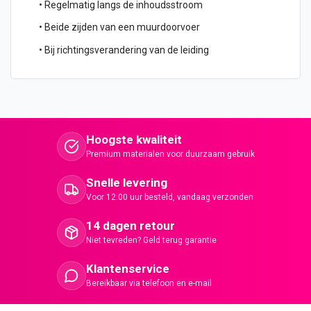
• Regelmatig langs de inhoudsstroom
• Beide zijden van een muurdoorvoer
• Bij richtingsverandering van de leiding
Hoogste kwaliteit
Premium materialen voor duurzaam gebruik
Snelle levering
Voor 12:00 uur besteld, vandaag verzonden
14 dagen retour
Niet tevreden? Geld terug garantie
Klantenservice
Bereikbaar via telefoon en e-mail