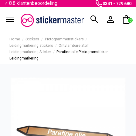
⭐ 8.8 klantenbeoordeling
0341 - 729 680
menu
search
person
shopping_bag
0
Home
Stickers
Pictogrammenstickers
Leidingmarkering stickers
Ontvlambare Stof
Leidingmarkering Sticker
Parafine-olie Pictogramsticker
Leidingmarkering