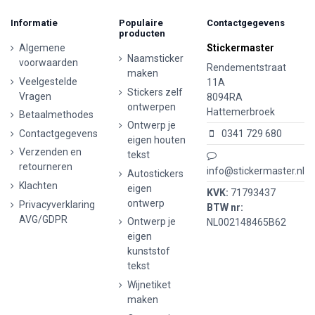
Informatie
Populaire
Contactgegevens
producten
Algemene
Stickermaster
Naamsticker
voorwaarden
Rendementstraat
maken
Veelgestelde
11A
Stickers zelf
Vragen
8094RA
ontwerpen
Hattemerbroek
Betaalmethodes
Ontwerp je
Contactgegevens
0341 729 680
eigen houten
Verzenden en
tekst
retourneren
info@stickermaster.nl
Autostickers
Klachten
eigen
KVK:
71793437
ontwerp
Privacyverklaring
BTW nr:
AVG/GDPR
Ontwerp je
NL002148465B62
eigen
kunststof
tekst
Wijnetiket
maken