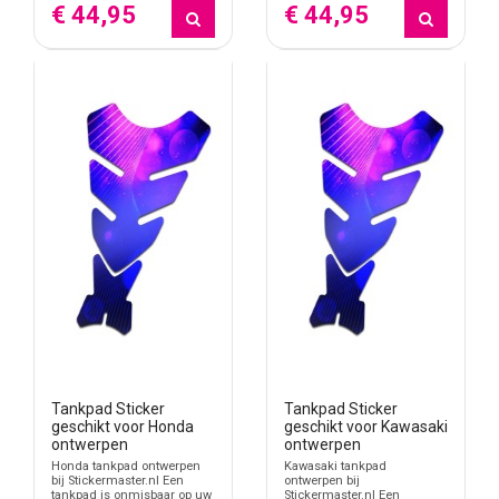
€ 44,95
€ 44,95
motoraccessoire, dan valt dat buiten deze tankpad-stickerpagina.
Meer stickers voor motoronderdelen
Naast tankpads bevat Stickermaster meer categorieën voor
motoronderdelen, race-uitstraling en zichtbare personalisatie.
Motor stickers
Rimstriping motor
Racenummer stickers motor
Kenteken stickers motor
Tankpad Sticker
Tankpad Sticker
geschikt voor Honda
geschikt voor Kawasaki
ontwerpen
ontwerpen
Honda tankpad ontwerpen
Kawasaki tankpad
bij Stickermaster.nl Een
ontwerpen bij
tankpad is onmisbaar op uw
Stickermaster.nl Een