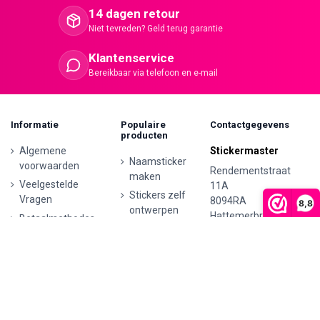
14 dagen retour
Niet tevreden? Geld terug garantie
Klantenservice
Bereikbaar via telefoon en e-mail
Informatie
Populaire
Contactgegevens
producten
Algemene
Stickermaster
Naamsticker
voorwaarden
Rendementstraat
maken
Veelgestelde
11A
Stickers zelf
Vragen
8094RA
8,8
ontwerpen
Hattemerbroek
Betaalmethodes
Ontwerp je
Contactgegevens
0341 729 680
eigen houten
Verzenden en
tekst
retourneren
info@stickermaster.nl
Autostickers
Klachten
eigen
KVK:
71793437
ontwerp
Privacyverklaring
BTW nr: