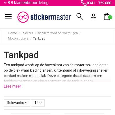
⭐ 8.8 klantenbeoordeling
0341 - 729 680
menu
search
person
shopping_bag
0
Home
Stickers
Stickers voor op voertuigen
Motorstickers
Tankpad
Tankpad
Een tankpad wordt op de bovenkant van de motortank geplaatst,
op de plek waar kleding, ritsen, klittenband of rijbeweging sneller
contact maken met de lak. Deze categorie draait daarom om
tankbescherming en eigen ontwerp op de tank, niet om
Lees meer
velgstriping, racenummers of kentekenstickers.
Binnen deze categorie vind je universele tankpads en tankpad
stickers voor verschillende motormerken, zoals BMW, Ducati,
Relevantie
12
Harley Davidson, Honda, Kawasaki, KTM, MV Agusta, Suzuki,
Triumph en Yamaha. Zoek je stickers voor velgen, kenteken of