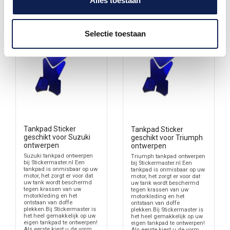
Alles toestaan
Selectie toestaan
Tankpad Sticker
Tankpad Sticker
geschikt voor Suzuki
geschikt voor Triumph
ontwerpen
ontwerpen
Suzuki tankpad ontwerpen
Triumph tankpad ontwerpen
bij Stickermaster.nl Een
bij Stickermaster.nl Een
tankpad is onmisbaar op uw
tankpad is onmisbaar op uw
motor, het zorgt er voor dat
motor, het zorgt er voor dat
uw tank wordt beschermd
uw tank wordt beschermd
tegen krassen van uw
tegen krassen van uw
motorkleding en het
motorkleding en het
ontstaan van doffe
ontstaan van doffe
plekken.Bij Stickermaster is
plekken.Bij Stickermaster is
het heel gemakkelijk op uw
het heel gemakkelijk op uw
eigen tankpad te ontwerpen!
eigen tankpad te ontwerpen!
Als eerste kiest u de vorm
Als eerste kiest u de vorm