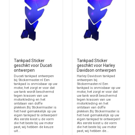
ontstaat.
Wil je juist de velg of kuip visueel aanpassen, dan is deze categorie
niet de juiste plek. Voor velgen kies je
rimstriping motor
. Voor
startnummers op de motor gebruik je
racenummer stickers motor
.
Universeel of merkgericht kiezen
Een universele tankpad is logisch wanneer je zelf een ontwerp wilt
maken en de tank voldoende vlakke ruimte heeft. Een
merkgerichte tankpad sticker is handiger wanneer je vanuit een
Tankpad Sticker
Tankpad Sticker
motormerk wilt starten en daarna een passende vorm kiest.
geschikt voor Ducati
geschikt voor Harley
ontwerpen
Davidson ontwerpen
Controleer altijd de beschikbare ruimte op de tank. Vooral
Ducati tankpad ontwerpen
Harley Davidson tankpad
bij Stickermaster.nl Een
ontwerpen bij
sportmotoren, cruisers en naked bikes verschillen sterk in
tankpad is onmisbaar op uw
Stickermaster.nl Een
tankvorm, tankdoppositie en ronding.
motor, het zorgt er voor dat
tankpad is onmisbaar op uw
uw tank wordt beschermd
motor, het zorgt er voor dat
tegen krassen van uw
uw tank wordt beschermd
Let op: sticker met beschermlaag
motorkleding en het
tegen krassen van uw
ontstaan van doffe
motorkleding en het
De productinformatie noemt dat de merkgerichte tankpad een
plekken.Bij Stickermaster is
ontstaan van doffe
het heel gemakkelijk op uw
plekken.Bij Stickermaster is
sticker met beschermlaag is en geen daadwerkelijke dikke
eigen tankpad te ontwerpen!
het heel gemakkelijk op uw
tankpad. Die formulering voorkomt verkeerde verwachtingen.
Als eerste kiest u de vorm
eigen tankpad te ontwerpen!
die het beste bij uw motor
Als eerste kiest u de vorm
past, wij hebben de keuze
die het beste bij uw motor
Gebruik deze categorie daarom voor een beschermende
uit...
past, wij hebben de...
stickeroplossing op de tank. Zoek je een ander soort