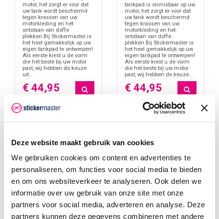
motor, het zorgt er voor dat
tankpad is onmisbaar op uw
uw tank wordt beschermd
motor, het zorgt er voor dat
tegen krassen van uw
uw tank wordt beschermd
motorkleding en het
tegen krassen van uw
ontstaan van doffe
motorkleding en het
plekken.Bij Stickermaster is
ontstaan van doffe
het heel gemakkelijk op uw
plekken.Bij Stickermaster is
eigen tankpad te ontwerpen!
het heel gemakkelijk op uw
Als eerste kiest u de vorm
eigen tankpad te ontwerpen!
die het beste bij uw motor
Als eerste kiest u de vorm
past, wij hebben de keuze
die het beste bij uw motor
uit...
past, wij hebben de keuze...
€ 44,95
€ 44,95
Deze website maakt gebruik van cookies
We gebruiken cookies om content en advertenties te
personaliseren, om functies voor social media te bieden
en om ons websiteverkeer te analyseren. Ook delen we
informatie over uw gebruik van onze site met onze
partners voor social media, adverteren en analyse. Deze
partners kunnen deze gegevens combineren met andere