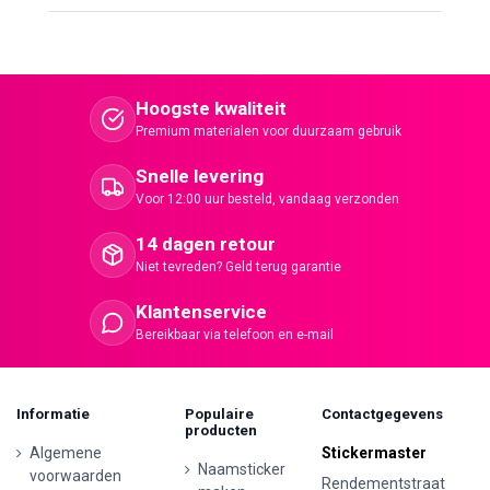
Hoogste kwaliteit
Premium materialen voor duurzaam gebruik
Snelle levering
Voor 12:00 uur besteld, vandaag verzonden
14 dagen retour
Niet tevreden? Geld terug garantie
Klantenservice
Bereikbaar via telefoon en e-mail
Informatie
Populaire
Contactgegevens
producten
Algemene
Stickermaster
Naamsticker
voorwaarden
Rendementstraat