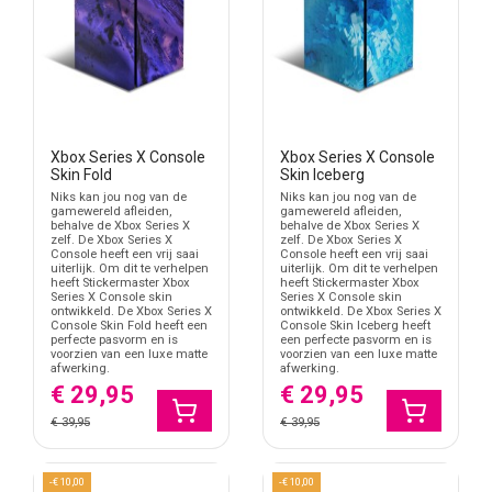
bureau, tv-meubel of plank.
Ook ventilatieopeningen en aansluitingen blijven toegankelijk
tijdens gebruik.
Xbox Series X Console
Xbox Series X Console
Skin Fold
Skin Iceberg
Niks kan jou nog van de
Niks kan jou nog van de
gamewereld afleiden,
gamewereld afleiden,
behalve de Xbox Series X
behalve de Xbox Series X
zelf. De Xbox Series X
zelf. De Xbox Series X
Console heeft een vrij saai
Console heeft een vrij saai
uiterlijk. Om dit te verhelpen
uiterlijk. Om dit te verhelpen
heeft Stickermaster Xbox
heeft Stickermaster Xbox
Series X Console skin
Series X Console skin
ontwikkeld. De Xbox Series X
ontwikkeld. De Xbox Series X
Console Skin Fold heeft een
Console Skin Iceberg heeft
perfecte pasvorm en is
een perfecte pasvorm en is
voorzien van een luxe matte
voorzien van een luxe matte
afwerking.
afwerking.
€ 29,95
€ 29,95
€ 39,95
€ 39,95
-€ 10,00
-€ 10,00