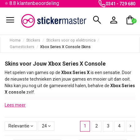
⭐ 8.8 klantenbeoordeling
0341 - 729 680
menu
search
person
shopping_bag
0
Home
Stickers
Stickers voor op elektronica
Gamestickers
Xbox Series X Console Skins
Skins voor Jouw Xbox Series X Console
Het spelen van games op de
Xbox Series X
is een sensatie. Door
de nieuwste technieken zien jouw games en mooier uit dan ooit.
Niks kan jou nog uit de gamewereld halen, behalve de
Xbox Series
X console
zelf.
Het standaard zwarte uiterlijk van de
Xbox Series X game
Lees meer
console
oogt vrij saai wat niet aansluit bij het moderne karakter.
Gelukkig is hier gemakkelijk wat aan te doen. Stickermaster biedt
als één van de eerste in Nederland
Xbox Series X console
Relevantie
24
1
2
3
4
skins
aan. Met deze stickers verander je eenvoudig het uiterlijk
van jouw
Xbox Series X console
. Stickermaster heeft ruime