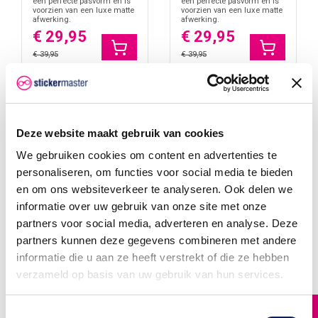
een perfecte pasvorm en is
een perfecte pasvorm en is
voorzien van een luxe matte
voorzien van een luxe matte
afwerking.
afwerking.
€ 29,95
€ 29,95
€ 39,95
€ 39,95
-€ 10,00
-€ 10,00
Deze website maakt gebruik van cookies
We gebruiken cookies om content en advertenties te
personaliseren, om functies voor social media te bieden
en om ons websiteverkeer te analyseren. Ook delen we
informatie over uw gebruik van onze site met onze
partners voor social media, adverteren en analyse. Deze
partners kunnen deze gegevens combineren met andere
informatie die u aan ze heeft verstrekt of die ze hebben
verzameld op basis van uw gebruik van hun services.
Xbox Series X Console
Xbox Series X Console
Toestemmingsselectie
Skin Rosey
Skin Shades