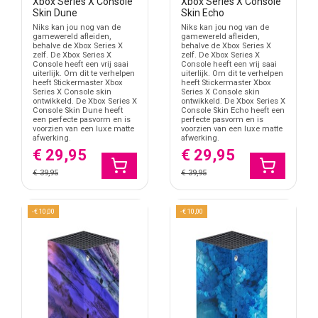
Xbox Series X Console
Xbox Series X Console
Werk vanuit het midden naar buiten zodat lucht makkelijker onder
Skin Dune
Skin Echo
de sticker vandaan gedrukt kan worden.
Niks kan jou nog van de
Niks kan jou nog van de
gamewereld afleiden,
gamewereld afleiden,
Strakke console met persoonlijke uitstraling
behalve de Xbox Series X
behalve de Xbox Series X
zelf. De Xbox Series X
zelf. De Xbox Series X
De Xbox Series X heeft standaard een vrij neutrale zwarte
Console heeft een vrij saai
Console heeft een vrij saai
uiterlijk. Om dit te verhelpen
uiterlijk. Om dit te verhelpen
behuizing. Met een skin geef je de console een andere uitstraling
heeft Stickermaster Xbox
heeft Stickermaster Xbox
zonder het originele ontwerp volledig te veranderen.
Series X Console skin
Series X Console skin
ontwikkeld. De Xbox Series X
ontwikkeld. De Xbox Series X
Console Skin Dune heeft
Console Skin Echo heeft een
Vooral carbon, donkere en grafische skins worden veel gekozen
een perfecte pasvorm en is
perfecte pasvorm en is
binnen moderne gaming setups.
voorzien van een luxe matte
voorzien van een luxe matte
afwerking.
afwerking.
Combineer consoles en accessoires
€ 29,95
€ 29,95
Naast Xbox Series X skins bevat Stickermaster ook skins voor
€ 39,95
€ 39,95
andere consoles en gaming accessoires.
-€ 10,00
-€ 10,00
Xbox Series S console skins
PlayStation 5 controller skins
PlayStation 4 console skins
Laptop stickers
Geen extra dikke behuizing
Een Xbox Series X skin voegt nauwelijks extra dikte toe aan de
console. Daardoor blijft de Xbox eenvoudig te plaatsen op een