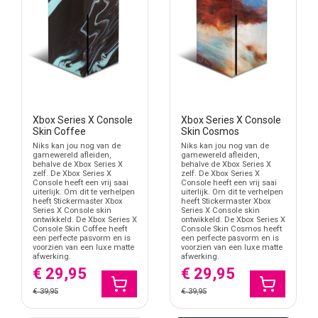
Zwarte en donkere Xbox skins
Camouflage Xbox Series X skins
Grafische gaming skins
Kleurrijke Xbox console designs
Gebruik je meerdere consoles? Combineer je Xbox skin dan
bijvoorbeeld met de
PlayStation 5 console skins
of
Nintendo
Switch skins
.
Xbox Series X Console
Xbox Series X Console
Skin Coffee
Skin Cosmos
Folie met luchtkanaaltjes
Niks kan jou nog van de
Niks kan jou nog van de
De Xbox Series X console skins worden gemaakt van stickerfolie
gamewereld afleiden,
gamewereld afleiden,
behalve de Xbox Series X
behalve de Xbox Series X
met luchtkanaaltjes in de lijmlaag. Hierdoor kan lucht tijdens het
zelf. De Xbox Series X
zelf. De Xbox Series X
aanbrengen makkelijker onder de sticker vandaan worden
Console heeft een vrij saai
Console heeft een vrij saai
uiterlijk. Om dit te verhelpen
uiterlijk. Om dit te verhelpen
gedrukt.
heeft Stickermaster Xbox
heeft Stickermaster Xbox
Series X Console skin
Series X Console skin
ontwikkeld. De Xbox Series X
ontwikkeld. De Xbox Series X
Maak de console vooraf schoon en vetvrij voordat je begint met
Console Skin Coffee heeft
Console Skin Cosmos heeft
plakken. Werk daarna rustig per zijde zodat de skin netjes aansluit
een perfecte pasvorm en is
een perfecte pasvorm en is
voorzien van een luxe matte
voorzien van een luxe matte
op de behuizing.
afwerking.
afwerking.
€ 29,95
€ 29,95
Xbox setup aanpassen zonder dikke cover
€ 39,95
€ 39,95
Veel gamers willen de uitstraling van hun Xbox veranderen zonder
een harde kunststof cover te gebruiken. Een Xbox Series X skin