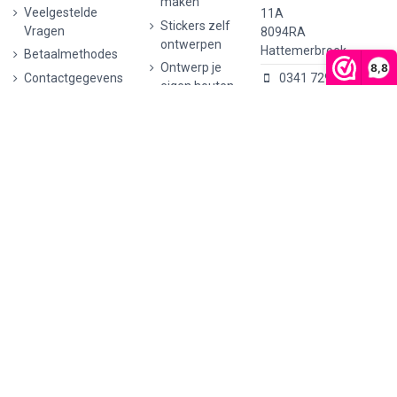
maken
Veelgestelde
11A
Stickers zelf
Vragen
8094RA
ontwerpen
Hattemerbroek
Betaalmethodes
Ontwerp je
8,8
Contactgegevens
0341 729 680
eigen houten
Verzenden en
tekst
retourneren
info@stickermaster.nl
Autostickers
Klachten
eigen
KVK:
71793437
ontwerp
Privacyverklaring
BTW nr:
AVG/GDPR
Ontwerp je
NL002148465B62
eigen
kunststof
tekst
Wijnetiket
maken
Ontwerp je
eigen Vilt
tekst
Ontwerp je
eigen rally