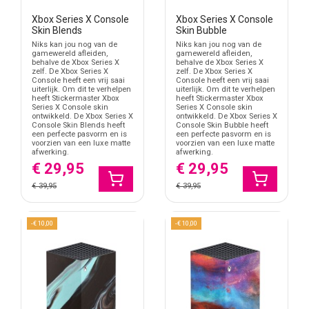
In deze categorie vind je Xbox Series X skins in verschillende stijlen
zoals carbon, camouflage, donkere uitvoeringen, kleurrijke gaming
Xbox Series X Console
Xbox Series X Console
Skin Blends
Skin Bubble
prints en grafische ontwerpen. Wil je liever zelf een ontwerp
uploaden? Bekijk dan ook de mogelijkheden binnen
game
Niks kan jou nog van de
Niks kan jou nog van de
gamewereld afleiden,
gamewereld afleiden,
controller & console stickers
.
behalve de Xbox Series X
behalve de Xbox Series X
zelf. De Xbox Series X
zelf. De Xbox Series X
Speciaal voor de Xbox Series X
Console heeft een vrij saai
Console heeft een vrij saai
uiterlijk. Om dit te verhelpen
uiterlijk. Om dit te verhelpen
heeft Stickermaster Xbox
heeft Stickermaster Xbox
De Xbox Series X heeft een volledig andere vorm dan de Xbox
Series X Console skin
Series X Console skin
Series S. Daardoor zijn de skins binnen deze categorie afgestemd
ontwikkeld. De Xbox Series X
ontwikkeld. De Xbox Series X
Console Skin Blends heeft
Console Skin Bubble heeft
op de hoge rechthoekige behuizing van de Series X.
een perfecte pasvorm en is
een perfecte pasvorm en is
voorzien van een luxe matte
voorzien van een luxe matte
Uitsparingen sluiten aan op ventilatieopeningen, poorten en
afwerking.
afwerking.
€ 29,95
€ 29,95
knoppen zodat de console normaal gebruikt kan blijven worden
tijdens het gamen.
€ 39,95
€ 39,95
Van strak zwart tot opvallende gaming skins
Veel gamers gebruiken een Xbox Series X skin om de console
-€ 10,00
-€ 10,00
beter te laten aansluiten op hun bureau, RGB-verlichting of
complete gamekamer. Sommige ontwerpen houden de console
juist minimalistisch, terwijl andere skins extra opvallen naast
monitoren of verlichting.
Carbon Xbox Series X console skins