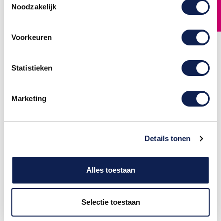
FILTER
Noodzakelijk
Niks kan jou nog van de
Niks kan jou nog van de
gamewereld afleiden,
gamewereld afleiden,
behalve de Xbox Series X
behalve de Xbox Series X
zelf. De Xbox Series X
zelf. De Xbox Series X
Console heeft een vrij saai
Console heeft een vrij saai
Voorkeuren
uiterlijk. Om dit te verhelpen
uiterlijk. Om dit te verhelpen
heeft Stickermaster Xbox
heeft Stickermaster Xbox
Series X Console skin
Series X Console skin
ontwikkeld. De Xbox Series X
ontwikkeld. De Xbox Series X
Console Skin Rosey heeft
Console Skin Shades heeft
Statistieken
een perfecte pasvorm en is
een perfecte pasvorm en is
voorzien van een luxe matte
voorzien van een luxe matte
afwerking.
afwerking.
€ 29,95
€ 29,95
Marketing
€ 39,95
€ 39,95
-€ 10,00
-€ 10,00
Details tonen
Alles toestaan
Selectie toestaan